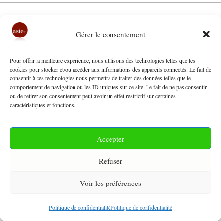
Lettre confidentielle avril 2010
Gérer le consentement
1 avril 2010
par
Asie21
Pour offrir la meilleure expérience, nous utilisons des technologies telles que les
cookies pour stocker et/ou accéder aux informations des appareils connectés. Le fait de
consentir à ces technologies nous permettra de traiter des données telles que le
Sommaire de la Lettre confidentielle – Asie21-
comportement de navigation ou les ID uniques sur ce site. Le fait de ne pas consentir
ou de retirer son consentement peut avoir un effet restrictif sur certaines
Futuribles n°28 – avril 2010 ÉVÉNEMENTS
caractéristiques et fonctions.
MAJEURS DU MOIS ET ENJEUX DE DEMAIN
BANGLADESH – CHINE : Développement des
Accepter
relations entre le Bangladesh et la Chine, Alain
Refuser
Lamballe BIRMANIE : Elections piégées et pays en
attente, Jean Hourcade CHINE : L’anxiété de la
Voir les préférences
société civile, Pierre Gentelle « La lutte pour la prise
de l’initiative …
Lire la suite
Politique de confidentialité
Politique de confidentialité