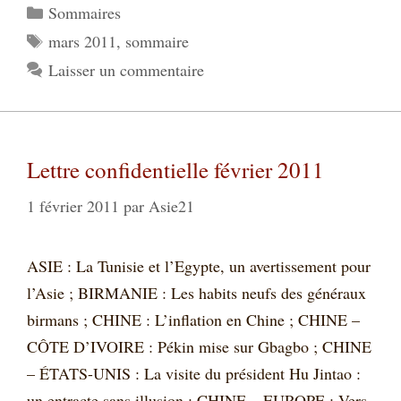
Catégories
Sommaires
Étiquettes
mars 2011
,
sommaire
Laisser un commentaire
Lettre confidentielle février 2011
1 février 2011
par
Asie21
ASIE : La Tunisie et l’Egypte, un avertissement pour
l’Asie ; BIRMANIE : Les habits neufs des généraux
birmans ; CHINE : L’inflation en Chine ; CHINE –
CÔTE D’IVOIRE : Pékin mise sur Gbagbo ; CHINE
– ÉTATS-UNIS : La visite du président Hu Jintao :
un entracte sans illusion ; CHINE – EUROPE : Vers