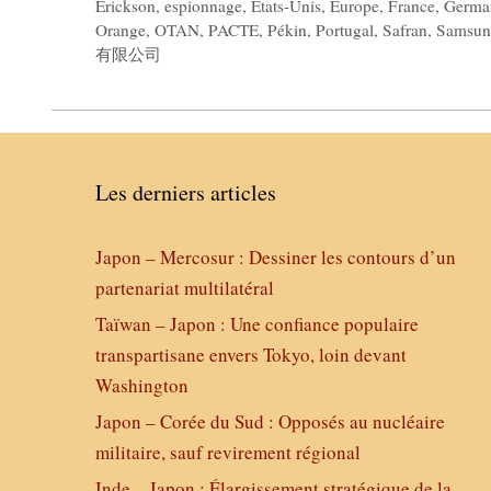
Erickson
,
espionnage
,
États-Unis
,
Europe
,
France
,
Germa
Orange
,
OTAN
,
PACTE
,
Pékin
,
Portugal
,
Safran
,
Samsun
有限公司
Les derniers articles
Japon – Mercosur : Dessiner les contours d’un
partenariat multilatéral
Taïwan – Japon : Une confiance populaire
transpartisane envers Tokyo, loin devant
Washington
Japon – Corée du Sud : Opposés au nucléaire
militaire, sauf revirement régional
Inde – Japon : Élargissement stratégique de la