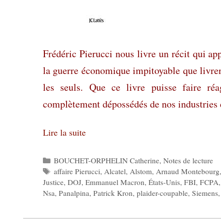
Frédéric Pierucci nous livre un récit qui ap
la guerre économique impitoyable que livren
les seuls. Que ce livre puisse faire ré
complètement dépossédés de nos industries et
Lire la suite
Catégories
BOUCHET-ORPHELIN Catherine
,
Notes de lecture
Étiquettes
affaire Pierucci
,
Alcatel
,
Alstom
,
Arnaud Montebourg
Justice
,
DOJ
,
Emmanuel Macron
,
États-Unis
,
FBI
,
FCPA
Nsa
,
Panalpina
,
Patrick Kron
,
plaider-coupable
,
Siemens