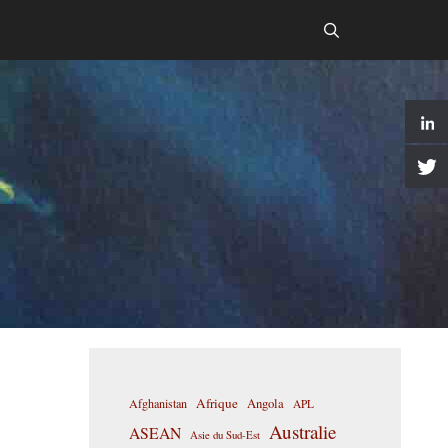
Afrique
Afghanistan
Angola
APL
Australie
ASEAN
Asie du Sud-Est