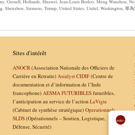
ny
,
Grenell
,
Hollande
,
Huawei
,
Jean-Louis Borloo
,
Meng Wanzhou
,
No
g
,
Shenzhen
,
Siemens
,
Trump
,
United States
,
Unitel
,
Washington
,
華為
Sites d'intérêt
ANOCR
(Association Nationale des Officiers de
Carrière en Retraite)
Asialyst
CIDIF
(Centre de
documentation et d’information de l’Inde
francophone)
AESMA
FUTURIBLES
futuribles,
l’anticipation au service de l’action
LaVigie
(Cabinet de synthèse stratégique)
Operationnels
SLDS
(Opérationnels – Soutien, Logistique,
Défense, Sécurité)