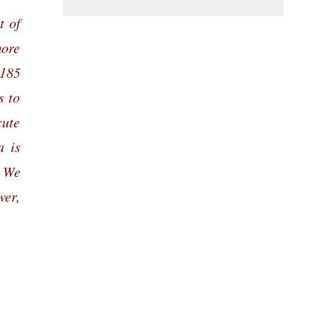
t of
more
 185
s to
cute
a is
. We
wer,