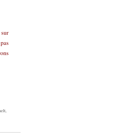
 sur
 pas
yons
elt
,