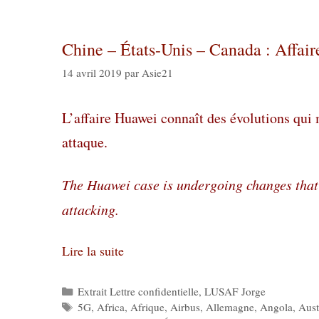
Chine – États-Unis – Canada : Affair
14 avril 2019
par
Asie21
L’affaire Huawei connaît des évolutions qui 
attaque.
The Huawei case is undergoing changes that 
attacking.
Lire la suite
Catégories
Extrait Lettre confidentielle
,
LUSAF Jorge
Étiquettes
5G
,
Africa
,
Afrique
,
Airbus
,
Allemagne
,
Angola
,
Aust