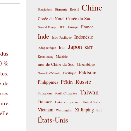
Chine
Birmanie
Brésil
Bangladesh
Corée du Sud
Corée du Nord
France
DPP
Europe
Donald Trump
Inde
Indonésie
Indo-Pacifique
Japon
Iran
KMT
indopacifique
ndus
Malaisie
Kuomintang
30 %
mer de Chine du Sud
Mozambique
Pakistan
tes,
Pacifique
Nouvelle-Zélande
Russie
Pékin
Philippines
e de
Taiwan
arcs
Singapour
South China Sea
aire
Thaïlande
Union européenne
United States
Vietnam
Xi Jinping
Washington
ZEE
elle
États-Unis