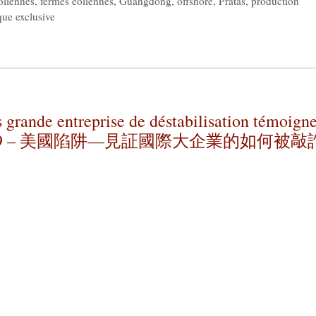
oliennes
,
fermes éoliennes
,
Guangdong
,
offshore
,
Pratas
,
production
ue exclusive
s grande entreprise de déstabilisation témoigne
 Lattès, 2019 – 美國陷阱—見証國際大企業的如何被敲