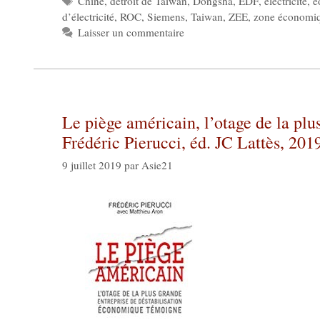
Chine
,
détroit de Taiwan
,
Dongsha
,
EDF
,
électricité
,
é
d’électricité
,
ROC
,
Siemens
,
Taiwan
,
ZEE
,
zone économiq
Laisser un commentaire
Le piège américain, l’otage de la plu
Frédéric Pierucci, éd. JC
9 juillet 2019
par
Asie21