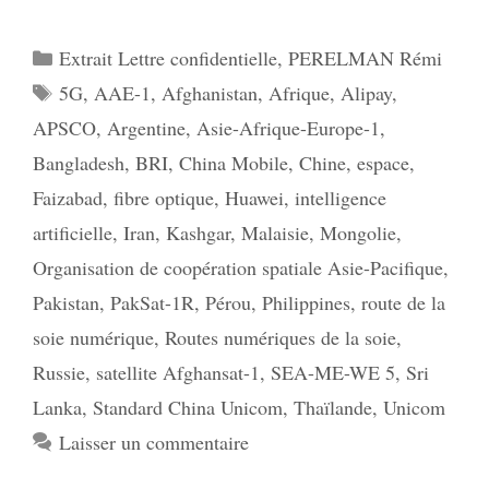
Catégories
Extrait Lettre confidentielle
,
PERELMAN Rémi
Étiquettes
5G
,
AAE-1
,
Afghanistan
,
Afrique
,
Alipay
,
APSCO
,
Argentine
,
Asie-Afrique-Europe-1
,
Bangladesh
,
BRI
,
China Mobile
,
Chine
,
espace
,
Faizabad
,
fibre optique
,
Huawei
,
intelligence
artificielle
,
Iran
,
Kashgar
,
Malaisie
,
Mongolie
,
Organisation de coopération spatiale Asie-Pacifique
,
Pakistan
,
PakSat-1R
,
Pérou
,
Philippines
,
route de la
soie numérique
,
Routes numériques de la soie
,
Russie
,
satellite Afghansat-1
,
SEA-ME-WE 5
,
Sri
Lanka
,
Standard China Unicom
,
Thaïlande
,
Unicom
Laisser un commentaire