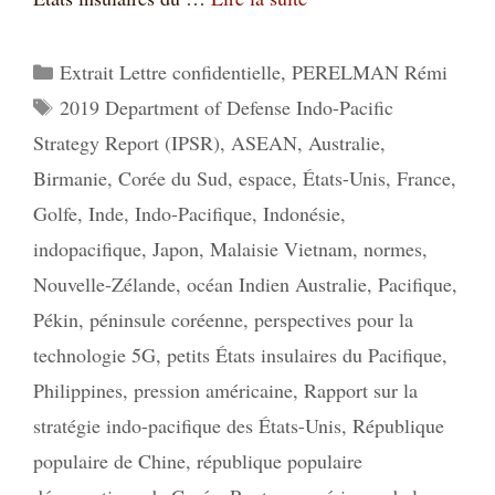
Catégories
Extrait Lettre confidentielle
,
PERELMAN Rémi
Étiquettes
2019 Department of Defense Indo-Pacific
Strategy Report (IPSR)
,
ASEAN
,
Australie
,
Birmanie
,
Corée du Sud
,
espace
,
États-Unis
,
France
,
Golfe
,
Inde
,
Indo-Pacifique
,
Indonésie
,
indopacifique
,
Japon
,
Malaisie Vietnam
,
normes
,
Nouvelle-Zélande
,
océan Indien Australie
,
Pacifique
,
Pékin
,
péninsule coréenne
,
perspectives pour la
technologie 5G
,
petits États insulaires du Pacifique
,
Philippines
,
pression américaine
,
Rapport sur la
stratégie indo-pacifique des États-Unis
,
République
populaire de Chine
,
république populaire