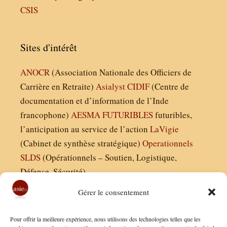
CSIS
Sites d'intérêt
ANOCR
(Association Nationale des Officiers de
Carrière en Retraite)
Asialyst
CIDIF
(Centre de
documentation et d’information de l’Inde
francophone)
AESMA
FUTURIBLES
futuribles,
l’anticipation au service de l’action
LaVigie
(Cabinet de synthèse stratégique)
Operationnels
SLDS
(Opérationnels – Soutien, Logistique,
Défense, Sécurité)
Gérer le consentement
Asie21.com est édité par :
Pour offrir la meilleure expérience, nous utilisons des technologies telles que les
Finaldées EURL