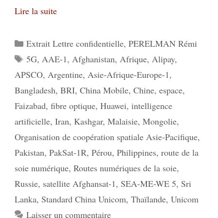
Lire la suite
Catégories
Extrait Lettre confidentielle
,
PERELMAN Rémi
Étiquettes
5G
,
AAE-1
,
Afghanistan
,
Afrique
,
Alipay
,
APSCO
,
Argentine
,
Asie-Afrique-Europe-1
,
Bangladesh
,
BRI
,
China Mobile
,
Chine
,
espace
,
Faizabad
,
fibre optique
,
Huawei
,
intelligence
artificielle
,
Iran
,
Kashgar
,
Malaisie
,
Mongolie
,
Organisation de coopération spatiale Asie-Pacifique
,
Pakistan
,
PakSat-1R
,
Pérou
,
Philippines
,
route de la
soie numérique
,
Routes numériques de la soie
,
Russie
,
satellite Afghansat-1
,
SEA-ME-WE 5
,
Sri
Lanka
,
Standard China Unicom
,
Thaïlande
,
Unicom
Laisser un commentaire