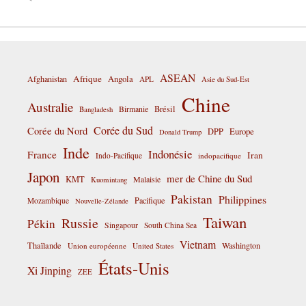
ASEAN
Afrique
Afghanistan
Angola
APL
Asie du Sud-Est
Chine
Australie
Birmanie
Brésil
Bangladesh
Corée du Sud
Corée du Nord
DPP
Europe
Donald Trump
Inde
Indonésie
France
Iran
Indo-Pacifique
indopacifique
Japon
mer de Chine du Sud
KMT
Malaisie
Kuomintang
Pakistan
Philippines
Pacifique
Mozambique
Nouvelle-Zélande
Taiwan
Russie
Pékin
Singapour
South China Sea
Vietnam
Thaïlande
Washington
Union européenne
United States
États-Unis
Xi Jinping
ZEE