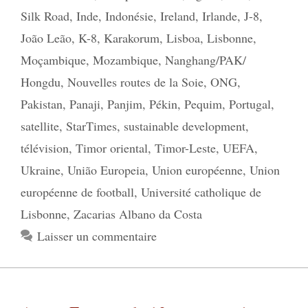
Silk Road
,
Inde
,
Indonésie
,
Ireland
,
Irlande
,
J-8
,
João Leão
,
K-8
,
Karakorum
,
Lisboa
,
Lisbonne
,
Moçambique
,
Mozambique
,
Nanghang/PAK/
Hongdu
,
Nouvelles routes de la Soie
,
ONG
,
Pakistan
,
Panaji
,
Panjim
,
Pékin
,
Pequim
,
Portugal
,
satellite
,
StarTimes
,
sustainable development
,
télévision
,
Timor oriental
,
Timor-Leste
,
UEFA
,
Ukraine
,
União Europeia
,
Union européenne
,
Union
européenne de football
,
Université catholique de
Lisbonne
,
Zacarias Albano da Costa
Laisser un commentaire