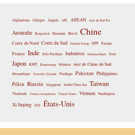
ASEAN
Afrique
Afghanistan
Angola
APL
Asie du Sud-Est
Chine
Australie
Birmanie
Brésil
Bangladesh
Corée du Sud
Corée du Nord
DPP
Europe
Donald Trump
Inde
Indonésie
France
Iran
Indo-Pacifique
indopacifique
Japon
mer de Chine du Sud
KMT
Malaisie
Kuomintang
Pakistan
Philippines
Pacifique
Mozambique
Nouvelle-Zélande
Taiwan
Russie
Pékin
Singapour
South China Sea
Vietnam
Thaïlande
Washington
Union européenne
United States
États-Unis
Xi Jinping
ZEE