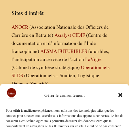
Sites d'intérêt
ANOCR
(Association Nationale des Officiers de
Carrière en Retraite)
Asialyst
CIDIF
(Centre de
documentation et d’information de l’Inde
francophone)
AESMA
FUTURIBLES
futuribles,
l’anticipation au service de l’action
LaVigie
(Cabinet de synthèse stratégique)
Operationnels
SLDS
(Opérationnels – Soutien, Logistique,
Défense, Sécurité)
Gérer le consentement
Asie21.com est édité par :
Pour offrir la meilleure expérience, nous utilisons des technologies telles que les
Finaldées EURL
cookies pour stocker et/ou accéder aux informations des appareils connectés. Le fait de
consentir à ces technologies nous permettra de traiter des données telles que le
Siège social : 13 avenue Boudon, 75016, Paris
comportement de navigation ou les ID uniques sur ce site. Le fait de ne pas consentir