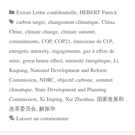
Catégories
Extrait Lettre confidentielle
,
HEBERT Patrick
Étiquettes
carbon target
,
changement climatique
,
China
,
Chine
,
climate change
,
climate summit
,
commitments
,
COP
,
COP21
,
émissions de CO²
,
energetic intensity
,
engagements
,
gaz à effets de
serre
,
green house effect
,
intensité énergétique
,
Li
Keqiang
,
National Development and Reform
Commission
,
NDRC
,
objectif carbone
,
sommet
climatique
,
State Development and Planning
Commission
,
Xi Jinping
,
Xie Zhenhua
,
国家发展和
改革委员会
,
解振华
Laisser un commentaire