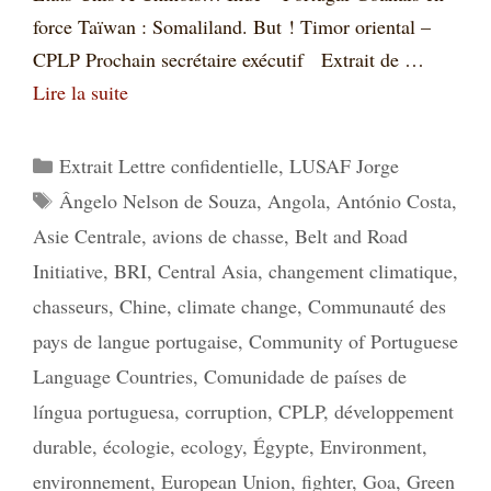
force Taïwan : Somaliland. But ! Timor oriental –
CPLP Prochain secrétaire exécutif Extrait de …
Lire la suite
Catégories
Extrait Lettre confidentielle
,
LUSAF Jorge
Étiquettes
Ângelo Nelson de Souza
,
Angola
,
António Costa
,
Asie Centrale
,
avions de chasse
,
Belt and Road
Initiative
,
BRI
,
Central Asia
,
changement climatique
,
chasseurs
,
Chine
,
climate change
,
Communauté des
pays de langue portugaise
,
Community of Portuguese
Language Countries
,
Comunidade de países de
língua portuguesa
,
corruption
,
CPLP
,
développement
durable
,
écologie
,
ecology
,
Égypte
,
Environment
,
environnement
,
European Union
,
fighter
,
Goa
,
Green