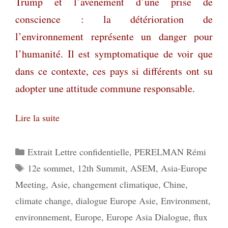
Trump et l’avènement d’une prise de
conscience : la détérioration de
l’environnement représente un danger pour
l’humanité. Il est symptomatique de voir que
dans ce contexte, ces pays si différents ont su
adopter une attitude commune responsable.
Lire la suite
Catégories
Extrait Lettre confidentielle
,
PERELMAN Rémi
Étiquettes
12e sommet
,
12th Summit
,
ASEM
,
Asia-Europe
Meeting
,
Asie
,
changement climatique
,
Chine
,
climate change
,
dialogue Europe Asie
,
Environment
,
environnement
,
Europe
,
Europe Asia Dialogue
,
flux