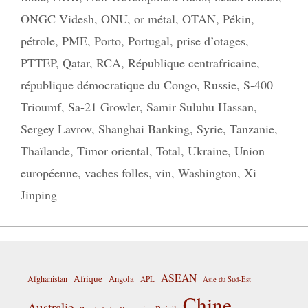
ONGC Videsh
,
ONU
,
or métal
,
OTAN
,
Pékin
,
pétrole
,
PME
,
Porto
,
Portugal
,
prise d’otages
,
PTTEP
,
Qatar
,
RCA
,
République centrafricaine
,
république démocratique du Congo
,
Russie
,
S-400
Trioumf
,
Sa-21 Growler
,
Samir Suluhu Hassan
,
Sergey Lavrov
,
Shanghai Banking
,
Syrie
,
Tanzanie
,
Thaïlande
,
Timor oriental
,
Total
,
Ukraine
,
Union
européenne
,
vaches folles
,
vin
,
Washington
,
Xi
Jinping
ASEAN
Afrique
Afghanistan
Angola
APL
Asie du Sud-Est
Chine
Australie