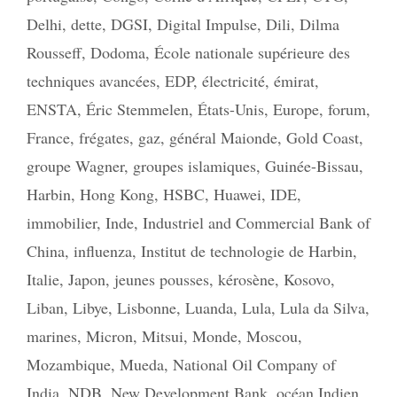
Delhi
,
dette
,
DGSI
,
Digital Impulse
,
Dili
,
Dilma
Rousseff
,
Dodoma
,
École nationale supérieure des
techniques avancées
,
EDP
,
électricité
,
émirat
,
ENSTA
,
Éric Stemmelen
,
États-Unis
,
Europe
,
forum
,
France
,
frégates
,
gaz
,
général Maionde
,
Gold Coast
,
groupe Wagner
,
groupes islamiques
,
Guinée-Bissau
,
Harbin
,
Hong Kong
,
HSBC
,
Huawei
,
IDE
,
immobilier
,
Inde
,
Industriel and Commercial Bank of
China
,
influenza
,
Institut de technologie de Harbin
,
Italie
,
Japon
,
jeunes pousses
,
kérosène
,
Kosovo
,
Liban
,
Libye
,
Lisbonne
,
Luanda
,
Lula
,
Lula da Silva
,
marines
,
Micron
,
Mitsui
,
Monde
,
Moscou
,
Mozambique
,
Mueda
,
National Oil Company of
India
,
NDB
,
New Development Bank
,
océan Indien
,