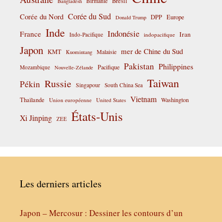
Birmanie
Brésil
Bangladesh
Corée du Sud
Corée du Nord
DPP
Europe
Donald Trump
Inde
Indonésie
France
Iran
Indo-Pacifique
indopacifique
Japon
mer de Chine du Sud
KMT
Malaisie
Kuomintang
Pakistan
Philippines
Pacifique
Mozambique
Nouvelle-Zélande
Taiwan
Russie
Pékin
Singapour
South China Sea
Vietnam
Thaïlande
Washington
Union européenne
United States
États-Unis
Xi Jinping
ZEE
Les derniers articles
Japon – Mercosur : Dessiner les contours d’un