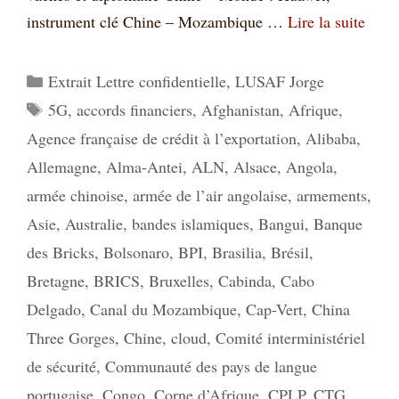
instrument clé Chine – Mozambique …
Lire la suite
Catégories
Extrait Lettre confidentielle
,
LUSAF Jorge
Étiquettes
5G
,
accords financiers
,
Afghanistan
,
Afrique
,
Agence française de crédit à l’exportation
,
Alibaba
,
Allemagne
,
Alma-Antei
,
ALN
,
Alsace
,
Angola
,
armée chinoise
,
armée de l’air angolaise
,
armements
,
Asie
,
Australie
,
bandes islamiques
,
Bangui
,
Banque
des Bricks
,
Bolsonaro
,
BPI
,
Brasilia
,
Brésil
,
Bretagne
,
BRICS
,
Bruxelles
,
Cabinda
,
Cabo
Delgado
,
Canal du Mozambique
,
Cap-Vert
,
China
Three Gorges
,
Chine
,
cloud
,
Comité interministériel
de sécurité
,
Communauté des pays de langue
portugaise
,
Congo
,
Corne d’Afrique
,
CPLP
,
CTG
,