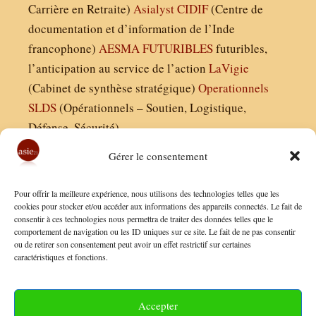
Carrière en Retraite)
Asialyst
CIDIF
(Centre de
documentation et d’information de l’Inde
francophone)
AESMA
FUTURIBLES
futuribles,
l’anticipation au service de l’action
LaVigie
(Cabinet de synthèse stratégique)
Operationnels
SLDS
(Opérationnels – Soutien, Logistique,
Défense, Sécurité)
Gérer le consentement
Asie21.com est édité par :
Pour offrir la meilleure expérience, nous utilisons des technologies telles que les
Finaldées EURL
cookies pour stocker et/ou accéder aux informations des appareils connectés. Le fait de
consentir à ces technologies nous permettra de traiter des données telles que le
Siège social : 13 avenue Boudon, 75016, Paris
comportement de navigation ou les ID uniques sur ce site. Le fait de ne pas consentir
Nous contacter
ou de retirer son consentement peut avoir un effet restrictif sur certaines
caractéristiques et fonctions.
Mentions Légales
Conditions Générales de Vente
Accepter