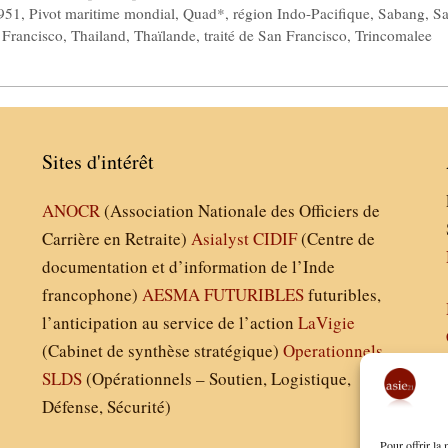
1951
,
Pivot maritime mondial
,
Quad*
,
région Indo-Pacifique
,
Sabang
,
S
 Francisco
,
Thailand
,
Thaïlande
,
traité de San Francisco
,
Trincomalee
Sites d'intérêt
ANOCR
(Association Nationale des Officiers de
Carrière en Retraite)
Asialyst
CIDIF
(Centre de
documentation et d’information de l’Inde
francophone)
AESMA
FUTURIBLES
futuribles,
l’anticipation au service de l’action
LaVigie
(Cabinet de synthèse stratégique)
Operationnels
SLDS
(Opérationnels – Soutien, Logistique,
Défense, Sécurité)
Pour offrir la