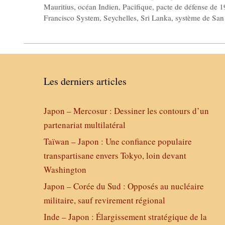
Mauritius
,
océan Indien
,
Pacifique
,
pacte de défense de 
Francisco System
,
Seychelles
,
Sri Lanka
,
système de San
Les derniers articles
Japon – Mercosur : Dessiner les contours d’un
partenariat multilatéral
Taïwan – Japon : Une confiance populaire
transpartisane envers Tokyo, loin devant
Washington
Japon – Corée du Sud : Opposés au nucléaire
militaire, sauf revirement régional
Inde – Japon : Élargissement stratégique de la