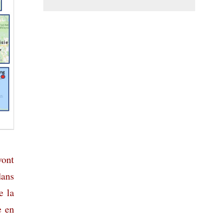
vont
dans
e la
e en