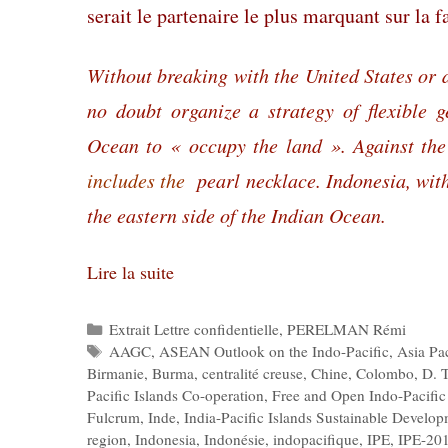
serait le partenaire le plus marquant sur la 
Without breaking with the United States or 
no doubt organize a strategy of flexible 
Ocean to « occupy the land ».
Against th
includes the
pearl necklace.
Indonesia, wit
the eastern side of the Indian Ocean.
Lire la suite
Catégories
Extrait Lettre confidentielle
,
PERELMAN Rémi
Étiquettes
AAGC
,
ASEAN Outlook on the Indo-Pacific
,
Asia Pa
Birmanie
,
Burma
,
centralité creuse
,
Chine
,
Colombo
,
D. 
Pacific Islands Co-operation
,
Free and Open Indo-Pacific
Fulcrum
,
Inde
,
India-Pacific Islands Sustainable Develo
region
,
Indonesia
,
Indonésie
,
indopacifique
,
IPE
,
IPE-20