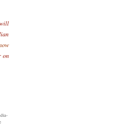
will
dian
now
r on
,
dia-
e