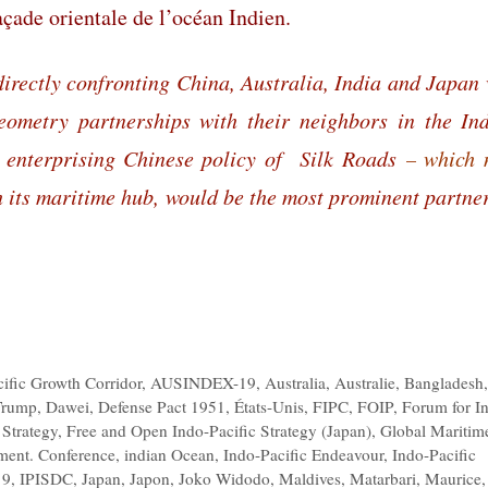
façade orientale de l’océan Indien.
directly confronting China, Australia, India and Japan 
geometry partnerships with their neighbors in the In
e enterprising Chinese policy of
Silk Roads
which 
–
h its maritime hub, would be the most prominent partne
cific Growth Corridor
,
AUSINDEX-19
,
Australia
,
Australie
,
Bangladesh
Trump
,
Dawei
,
Defense Pact 1951
,
États-Unis
,
FIPC
,
FOIP
,
Forum for In
 Strategy
,
Free and Open Indo-Pacific Strategy (Japan)
,
Global Maritim
pment. Conference
,
indian Ocean
,
Indo-Pacific Endeavour
,
Indo-Pacific
19
,
IPISDC
,
Japan
,
Japon
,
Joko Widodo
,
Maldives
,
Matarbari
,
Maurice
,