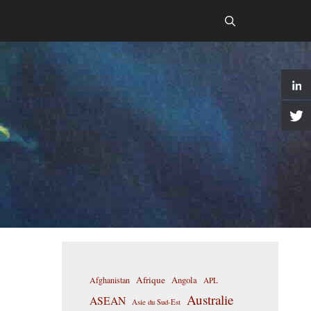
Afrique
Afghanistan
Angola
APL
Australie
ASEAN
Asie du Sud-Est