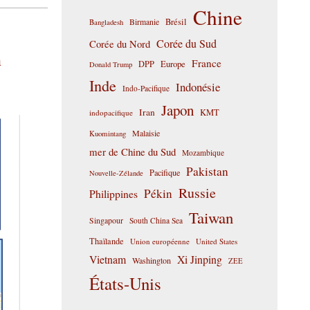
Chine
Birmanie
Brésil
Bangladesh
Corée du Sud
Corée du Nord
n
France
DPP
Europe
Donald Trump
Inde
Indonésie
Indo-Pacifique
Japon
Iran
KMT
indopacifique
Malaisie
Kuomintang
mer de Chine du Sud
Mozambique
Pakistan
Pacifique
Nouvelle-Zélande
Russie
Pékin
Philippines
Taiwan
Singapour
South China Sea
Thaïlande
Union européenne
United States
Vietnam
Xi Jinping
Washington
ZEE
États-Unis