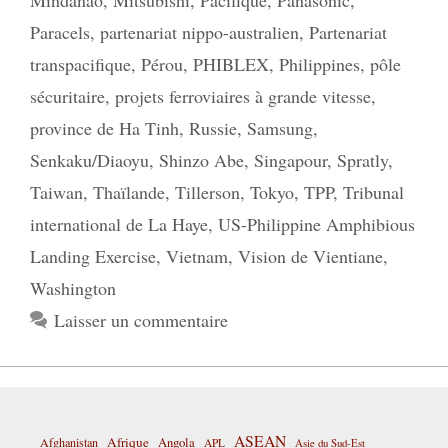
Paracels
,
partenariat nippo-australien
,
Partenariat
transpacifique
,
Pérou
,
PHIBLEX
,
Philippines
,
pôle
sécuritaire
,
projets ferroviaires à grande vitesse
,
province de Ha Tinh
,
Russie
,
Samsung
,
Senkaku/Diaoyu
,
Shinzo Abe
,
Singapour
,
Spratly
,
Taiwan
,
Thaïlande
,
Tillerson
,
Tokyo
,
TPP
,
Tribunal
international de La Haye
,
US-Philippine Amphibious
Landing Exercise
,
Vietnam
,
Vision de Vientiane
,
Washington
Laisser un commentaire
ASEAN
Afrique
Afghanistan
Angola
APL
Asie du Sud-Est