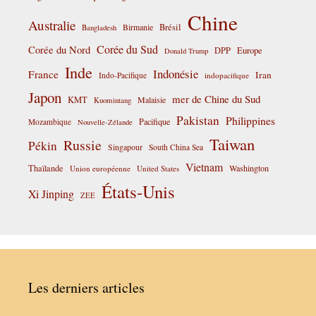
Chine
Australie
Birmanie
Brésil
Bangladesh
Corée du Sud
Corée du Nord
DPP
Europe
Donald Trump
Inde
Indonésie
France
Iran
Indo-Pacifique
indopacifique
Japon
mer de Chine du Sud
KMT
Malaisie
Kuomintang
Pakistan
Philippines
Pacifique
Mozambique
Nouvelle-Zélande
Taiwan
Russie
Pékin
Singapour
South China Sea
Vietnam
Thaïlande
Washington
Union européenne
United States
États-Unis
Xi Jinping
ZEE
Les derniers articles