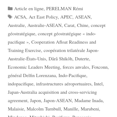
Catégories
Article en ligne
,
PERELMAN Rémi
Étiquettes
ACSA
,
Act East Policy
,
APEC
,
ASEAN
,
Australie
,
Australie-ASEAN
,
Carat
,
Chine
,
concept
géostratégique
,
concept géostratégique « indo-
pacifique »
,
Cooperation Afloat Readiness and
Training Exercise
,
coopération trilatérale Japon-
Australie-États-Unis
,
Dârâ Shikôh
,
Duterte
,
Economic Leaders Meeting
,
forces anvales
,
Foxconn
,
général Delfin Lorenzana
,
Indo-Pacifique
,
indopacifique
,
infrastructures aéroportuaires
,
Intel
,
Japan-Australia acquisition and cross-servicing
agreement
,
Japon
,
Japon-ASEAN
,
Madame Inada
,
Malaisie
,
Malcolm Turnbull
,
Manille
,
Marubeni
,
Mindanao
,
Mitsubishi
,
Pacifique
,
Panasonic
,