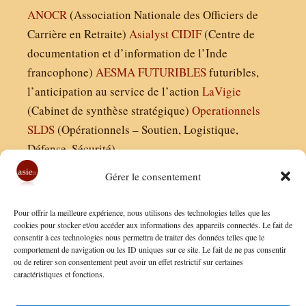
ANOCR
(Association Nationale des Officiers de
Carrière en Retraite)
Asialyst
CIDIF
(Centre de
documentation et d’information de l’Inde
francophone)
AESMA
FUTURIBLES
futuribles,
l’anticipation au service de l’action
LaVigie
(Cabinet de synthèse stratégique)
Operationnels
SLDS
(Opérationnels – Soutien, Logistique,
Défense, Sécurité)
Gérer le consentement
Asie21.com est édité par :
Pour offrir la meilleure expérience, nous utilisons des technologies telles que les
Finaldées EURL
cookies pour stocker et/ou accéder aux informations des appareils connectés. Le fait de
consentir à ces technologies nous permettra de traiter des données telles que le
Siège social : 13 avenue Boudon, 75016, Paris
comportement de navigation ou les ID uniques sur ce site. Le fait de ne pas consentir
Nous contacter
ou de retirer son consentement peut avoir un effet restrictif sur certaines
caractéristiques et fonctions.
Mentions Légales