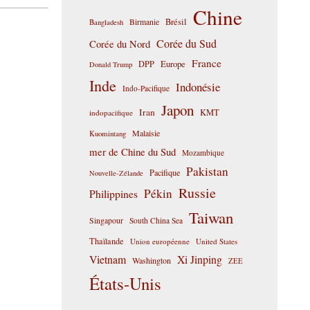
Chine
Birmanie
Brésil
Bangladesh
Corée du Sud
Corée du Nord
France
DPP
Europe
Donald Trump
Inde
Indonésie
Indo-Pacifique
Japon
Iran
KMT
indopacifique
Malaisie
Kuomintang
mer de Chine du Sud
Mozambique
Pakistan
Pacifique
Nouvelle-Zélande
Russie
Pékin
Philippines
Taiwan
Singapour
South China Sea
Thaïlande
Union européenne
United States
Vietnam
Xi Jinping
Washington
ZEE
États-Unis