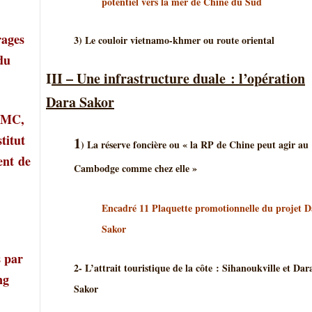
potentiel vers la mer de Chine du Sud
rages
3) Le couloir vietnamo-khmer ou route oriental
 du
I
II – Une infrastructure duale : l’opération
Dara Sakor
 LMC,
titut
1
) La réserve foncière ou « la RP de Chine peut agir au
ment
de
Cambodge comme chez elle »
Encadré 11 Plaquette promotionnelle du projet D
Sakor
s par
2- L’attrait touristique de la côte : Sihanoukville et Dar
ng
Sakor