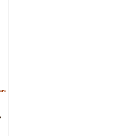
ara
a