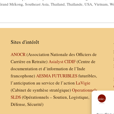
 Grand Mékong
,
Southeast Asia
,
Thailand
,
Thaïlande
,
USA
,
Vietnam
,
Wo
Sites d'intérêt
ANOCR
(Association Nationale des Officiers de
Carrière en Retraite)
Asialyst
CIDIF
(Centre de
documentation et d’information de l’Inde
francophone)
AESMA
FUTURIBLES
futuribles,
l’anticipation au service de l’action
LaVigie
(Cabinet de synthèse stratégique)
Operationnels
SLDS
(Opérationnels – Soutien, Logistique,
Défense, Sécurité)