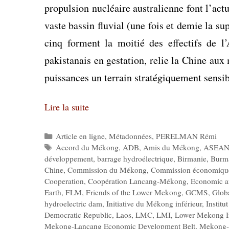
propulsion nucléaire australienne font l’act
vaste bassin fluvial (une fois et demie la s
cinq forment la moitié des effectifs de 
pakistanais en gestation, relie la Chine au
puissances un terrain stratégiquement sensib
Lire la suite
Catégories
Article en ligne
,
Métadonnées
,
PERELMAN Rémi
Étiquettes
Accord du Mékong
,
ADB
,
Amis du Mékong
,
ASEA
développement
,
barrage hydroélectrique
,
Birmanie
,
Burm
Chine
,
Commission du Mékong
,
Commission économique e
Cooperation
,
Coopération Lancang-Mékong
,
Economic an
Earth
,
FLM
,
Friends of the Lower Mekong
,
GCMS
,
Glob
hydroelectric dam
,
Initiative du Mékong inférieur
,
Instit
Democratic Republic
,
Laos
,
LMC
,
LMI
,
Lower Mekong In
Mekong-Lancang Economic Development Belt
,
Mekong-