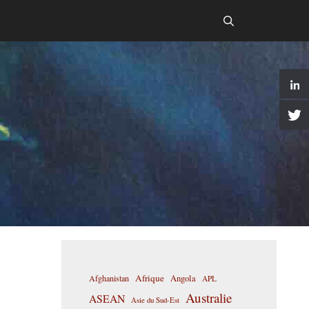
Afrique
Afghanistan
Angola
APL
Australie
ASEAN
Asie du Sud-Est