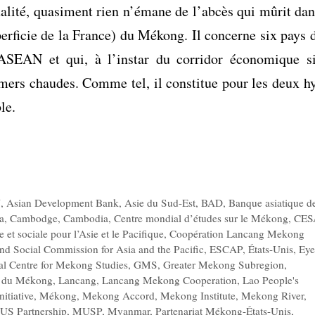
ualité, quasiment rien n’émane de l’abcès qui mûrit dan
uperficie de la France) du Mékong. Il concerne six pays 
l’ASEAN et qui, à l’instar du corridor économique s
x mers chaudes. Comme tel, il constitue pour les deux h
le.
N
,
Asian Development Bank
,
Asie du Sud-Est
,
BAD
,
Banque asiatique d
a
,
Cambodge
,
Cambodia
,
Centre mondial d’études sur le Mékong
,
CES
t sociale pour l’Asie et le Pacifique
,
Coopération Lancang Mekong
d Social Commission for Asia and the Pacific
,
ESCAP
,
États-Unis
,
Eye
al Centre for Mekong Studies
,
GMS
,
Greater Mekong Subregion
,
ut du Mékong
,
Lancang
,
Lancang Mekong Cooperation
,
Lao People's
itiative
,
Mékong
,
Mekong Accord
,
Mekong Institute
,
Mekong River
,
US Partnership
,
MUSP
,
Myanmar
,
Partenariat Mékong-États-Unis
,