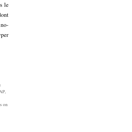
s le
dont
ino-
yper
e
AP
,
s on