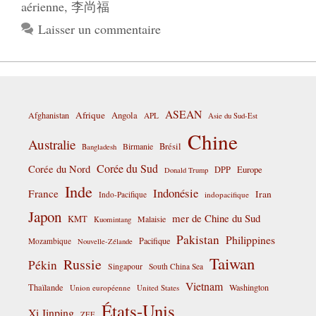
aérienne
,
李尚福
Laisser un commentaire
ASEAN
Afrique
Afghanistan
Angola
APL
Asie du Sud-Est
Chine
Australie
Birmanie
Brésil
Bangladesh
Corée du Sud
Corée du Nord
DPP
Europe
Donald Trump
Inde
Indonésie
France
Iran
Indo-Pacifique
indopacifique
Japon
mer de Chine du Sud
KMT
Malaisie
Kuomintang
Pakistan
Philippines
Pacifique
Mozambique
Nouvelle-Zélande
Taiwan
Russie
Pékin
Singapour
South China Sea
Vietnam
Thaïlande
Washington
Union européenne
United States
États-Unis
Xi Jinping
ZEE