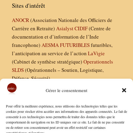
Sites d'intérêt
ANOCR
(Association Nationale des Officiers de
Carrière en Retraite)
Asialyst
CIDIF
(Centre de
documentation et d’information de l’Inde
francophone)
AESMA
FUTURIBLES
futuribles,
l’anticipation au service de l’action
LaVigie
(Cabinet de synthèse stratégique)
Operationnels
SLDS
(Opérationnels – Soutien, Logistique,
Défense, Sécurité)
Gérer le consentement
Asie21.com est édité par :
Pour offrir la meilleure expérience, nous utilisons des technologies telles que les
Finaldées EURL
cookies pour stocker et/ou accéder aux informations des appareils connectés. Le fait de
consentir à ces technologies nous permettra de traiter des données telles que le
Siège social : 13 avenue Boudon, 75016, Paris
comportement de navigation ou les ID uniques sur ce site. Le fait de ne pas consentir
Nous contacter
ou de retirer son consentement peut avoir un effet restrictif sur certaines
caractéristiques et fonctions.