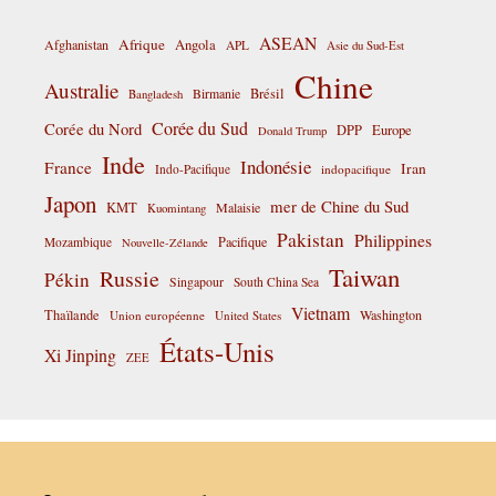
ASEAN
Afrique
Afghanistan
Angola
APL
Asie du Sud-Est
Chine
Australie
Birmanie
Brésil
Bangladesh
Corée du Sud
Corée du Nord
DPP
Europe
Donald Trump
Inde
Indonésie
France
Iran
Indo-Pacifique
indopacifique
Japon
mer de Chine du Sud
KMT
Malaisie
Kuomintang
Pakistan
Philippines
Pacifique
Mozambique
Nouvelle-Zélande
Taiwan
Russie
Pékin
Singapour
South China Sea
Vietnam
Thaïlande
Washington
Union européenne
United States
États-Unis
Xi Jinping
ZEE