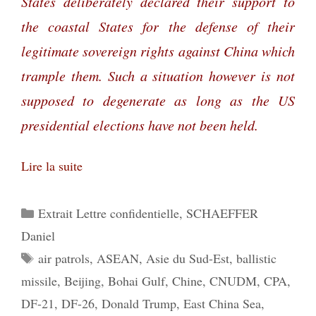
States deliberately declared their support to
the coastal States for the defense of their
legitimate sovereign rights against China which
trample them. Such a situation however is not
supposed to degenerate as long as the US
presidential elections have not been held.
Lire la suite
Catégories
Extrait Lettre confidentielle
,
SCHAEFFER
Daniel
Étiquettes
air patrols
,
ASEAN
,
Asie du Sud-Est
,
ballistic
missile
,
Beijing
,
Bohai Gulf
,
Chine
,
CNUDM
,
CPA
,
DF-21
,
DF-26
,
Donald Trump
,
East China Sea
,