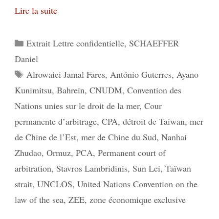
Lire la suite
Catégories
Extrait Lettre confidentielle
,
SCHAEFFER
Daniel
Étiquettes
Alrowaiei Jamal Fares
,
António Guterres
,
Ayano
Kunimitsu
,
Bahrein
,
CNUDM
,
Convention des
Nations unies sur le droit de la mer
,
Cour
permanente d’arbitrage
,
CPA
,
détroit de Taiwan
,
mer
de Chine de l’Est
,
mer de Chine du Sud
,
Nanhai
Zhudao
,
Ormuz
,
PCA
,
Permanent court of
arbitration
,
Stavros Lambridinis
,
Sun Lei
,
Taïwan
strait
,
UNCLOS
,
United Nations Convention on the
law of the sea
,
ZEE
,
zone économique exclusive