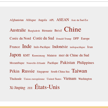
ASEAN
Afrique
Afghanistan
Angola
APL
Asie du Sud-Est
Chine
Australie
Birmanie
Brésil
Bangladesh
Corée du Sud
Corée du Nord
DPP
Europe
Donald Trump
Inde
Indonésie
France
Iran
Indo-Pacifique
indopacifique
Japon
mer de Chine du Sud
KMT
Malaisie
Kuomintang
Pakistan
Philippines
Pacifique
Mozambique
Nouvelle-Zélande
Taiwan
Russie
Pékin
Singapour
South China Sea
Vietnam
Thaïlande
Washington
Union européenne
United States
États-Unis
Xi Jinping
ZEE