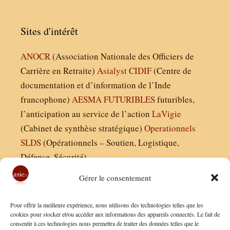
Sites d'intérêt
ANOCR
(Association Nationale des Officiers de
Carrière en Retraite)
Asialyst
CIDIF
(Centre de
documentation et d’information de l’Inde
francophone)
AESMA
FUTURIBLES
futuribles,
l’anticipation au service de l’action
LaVigie
(Cabinet de synthèse stratégique)
Operationnels
SLDS
(Opérationnels – Soutien, Logistique,
Défense, Sécurité)
Gérer le consentement
Asie21.com est édité par :
Pour offrir la meilleure expérience, nous utilisons des technologies telles que les
Finaldées EURL
cookies pour stocker et/ou accéder aux informations des appareils connectés. Le fait de
consentir à ces technologies nous permettra de traiter des données telles que le
Siège social : 13 avenue Boudon, 75016, Paris