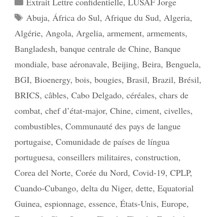
Extrait Lettre confidentielle
,
LUSAF Jorge
Étiquettes
Abuja
,
África do Sul
,
Afrique du Sud
,
Algeria
,
Algérie
,
Angola
,
Argelia
,
armement
,
armements
,
Bangladesh
,
banque centrale de Chine
,
Banque
mondiale
,
base aéronavale
,
Beijing
,
Beira
,
Benguela
,
BGI
,
Bioenergy
,
bois
,
bougies
,
Brasil
,
Brazil
,
Brésil
,
BRICS
,
câbles
,
Cabo Delgado
,
céréales
,
chars de
combat
,
chef d’état-major
,
Chine
,
ciment
,
civelles
,
combustibles
,
Communauté des pays de langue
portugaise
,
Comunidade de países de língua
portuguesa
,
conseillers militaires
,
construction
,
Corea del Norte
,
Corée du Nord
,
Covid-19
,
CPLP
,
Cuando-Cubango
,
delta du Niger
,
dette
,
Equatorial
Guinea
,
espionnage
,
essence
,
États-Unis
,
Europe
,