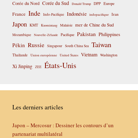
Corée du Sud
Corée du Nord
DPP
Europe
Donald Trump
Inde
Indonésie
France
Iran
Indo-Pacifique
indopacifique
Japon
mer de Chine du Sud
KMT
Malaisie
Kuomintang
Pakistan
Philippines
Pacifique
Mozambique
Nouvelle-Zélande
Taiwan
Russie
Pékin
Singapour
South China Sea
Vietnam
Thaïlande
Washington
Union européenne
United States
États-Unis
Xi Jinping
ZEE
Les derniers articles
Japon – Mercosur : Dessiner les contours d’un
partenariat multilatéral