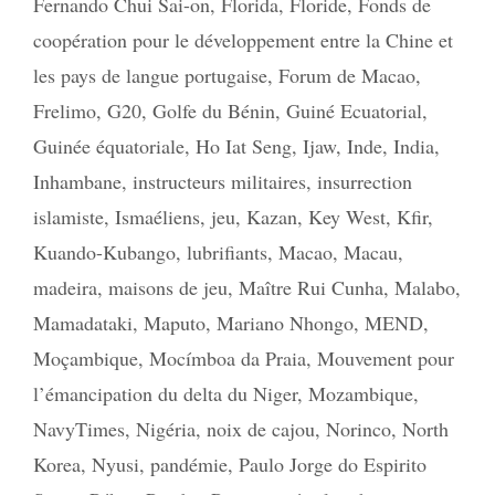
Fernando Chui Sai-on
,
Florida
,
Floride
,
Fonds de
coopération pour le développement entre la Chine et
les pays de langue portugaise
,
Forum de Macao
,
Frelimo
,
G20
,
Golfe du Bénin
,
Guiné Ecuatorial
,
Guinée équatoriale
,
Ho Iat Seng
,
Ijaw
,
Inde
,
India
,
Inhambane
,
instructeurs militaires
,
insurrection
islamiste
,
Ismaéliens
,
jeu
,
Kazan
,
Key West
,
Kfir
,
Kuando-Kubango
,
lubrifiants
,
Macao
,
Macau
,
madeira
,
maisons de jeu
,
Maître Rui Cunha
,
Malabo
,
Mamadataki
,
Maputo
,
Mariano Nhongo
,
MEND
,
Moçambique
,
Mocímboa da Praia
,
Mouvement pour
l’émancipation du delta du Niger
,
Mozambique
,
NavyTimes
,
Nigéria
,
noix de cajou
,
Norinco
,
North
Korea
,
Nyusi
,
pandémie
,
Paulo Jorge do Espirito