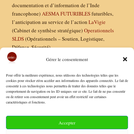
documentation et d’information de l’Inde
francophone)
AESMA
FUTURIBLES
futuribles,
l’anticipation au service de l’action
LaVigie
(Cabinet de synthèse stratégique)
Operationnels
SLDS
(Opérationnels – Soutien, Logistique,
Défense, Sécurité)
Gérer le consentement
Asie21.com est édité par :
Pour offrir la meilleure expérience, nous utilisons des technologies telles que les
Finaldées EURL
cookies pour stocker et/ou accéder aux informations des appareils connectés. Le fait de
consentir à ces technologies nous permettra de traiter des données telles que le
Siège social : 13 avenue Boudon, 75016, Paris
comportement de navigation ou les ID uniques sur ce site. Le fait de ne pas consentir
Nous contacter
ou de retirer son consentement peut avoir un effet restrictif sur certaines
caractéristiques et fonctions.
Mentions Légales
Conditions Générales de Vente
Accepter
Politique de Confidentialité