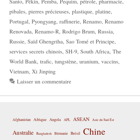
Santo
,
Pékin
,
Pemba
,
Pequim
,
pétrole
,
pharmacie
,
pibales
,
pierres précieuses
,
plastique
,
platine
,
Portugal
,
Pyongyang
,
raffinerie
,
Renamo
,
Renamo
Renovada
,
Renamo-R
,
Rodrigo Brum
,
Russia
,
Russie
,
Saïd Ghengriha
,
Sao Tomé et Principe
,
services secrets chinois
,
SH-9
,
South Africa
,
The
World Bank
,
trafic
,
tungstène
,
uranium
,
vaccins
,
Vietnam
,
Xi Jinping
Laisser un commentaire
ASEAN
Afrique
Afghanistan
Angola
APL
Asie du Sud-Est
Chine
Australie
Birmanie
Brésil
Bangladesh