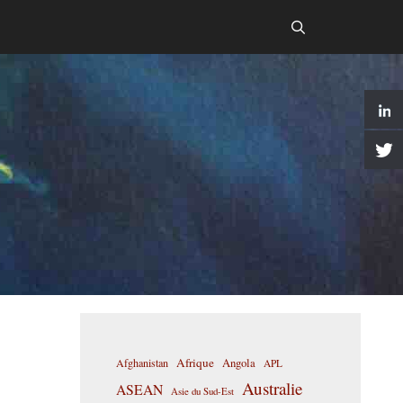
Afrique
Afghanistan
Angola
APL
Australie
ASEAN
Asie du Sud-Est