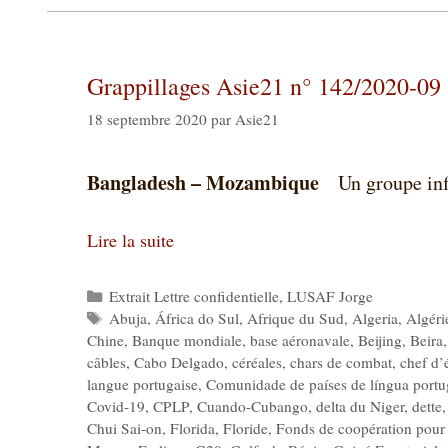
Grappillages Asie21 n° 142/2020-09
18 septembre 2020
par
Asie21
Bangladesh – Mozambique
Un groupe inf
Lire la suite
Catégories
Extrait Lettre confidentielle
,
LUSAF Jorge
Étiquettes
Abuja
,
África do Sul
,
Afrique du Sud
,
Algeria
,
Algéri
Chine
,
Banque mondiale
,
base aéronavale
,
Beijing
,
Beira
câbles
,
Cabo Delgado
,
céréales
,
chars de combat
,
chef d’
langue portugaise
,
Comunidade de países de língua port
Covid-19
,
CPLP
,
Cuando-Cubango
,
delta du Niger
,
dette
Chui Sai-on
,
Florida
,
Floride
,
Fonds de coopération pour 