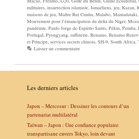
Macao
,
Frelimo
,
G20
,
Golfe du Bénin
,
Guiné Ecuatorial
,
militaires
,
insurrection islamiste
,
Ismaéliens
,
jeu
,
Kazan
,
maisons de jeu
,
Maître Rui Cunha
,
Malabo
,
Mamadataki
Mouvement pour l’émancipation du delta du Niger
,
Moza
pandémie
,
Paulo Jorge do Espirito Santo
,
Pékin
,
Pemba
,
Portugal
,
Pyongyang
,
raffinerie
,
Renamo
,
Renamo Renov
et Principe
,
services secrets chinois
,
SH-9
,
South Africa
,
Laisser un commentaire
Les derniers articles
Japon – Mercosur : Dessiner les contours d’un
partenariat multilatéral
Taïwan – Japon : Une confiance populaire
transpartisane envers Tokyo, loin devant