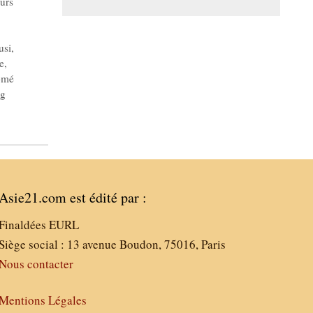
eurs
usi
,
e
,
omé
ng
Asie21.com est édité par :
Finaldées EURL
Siège social : 13 avenue Boudon, 75016, Paris
Nous contacter
Mentions Légales