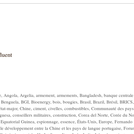
luent
e
,
Angola
,
Argelia
,
armement
,
armements
,
Bangladesh
,
banque centrale
,
Benguela
,
BGI
,
Bioenergy
,
bois
,
bougies
,
Brasil
,
Brazil
,
Brésil
,
BRICS
,
état-major
,
Chine
,
ciment
,
civelles
,
combustibles
,
Communauté des pays
uguesa
,
conseillers militaires
,
construction
,
Corea del Norte
,
Corée du No
,
Equatorial Guinea
,
espionnage
,
essence
,
États-Unis
,
Europe
,
Fernando
le développement entre la Chine et les pays de langue portugaise
,
Foru