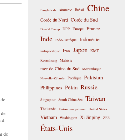
Chine
Birmanie
Brésil
Bangladesh
Corée du Sud
Corée du Nord
France
DPP
Europe
Donald Trump
Inde
Indonésie
Indo-Pacifique
Japon
Iran
KMT
indopacifique
Malaisie
Kuomintang
mer de Chine du Sud
Mozambique
Pakistan
Pacifique
Nouvelle-Zélande
Russie
Pékin
Philippines
Taiwan
 de
Singapour
South China Sea
Thaïlande
Union européenne
United States
 de
Vietnam
Xi Jinping
Washington
ZEE
rd
,
États-Unis
m de