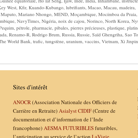
Guinée équatoriale
,
Ho Iat Seng
,
Ijaw
,
Inde
,
India
,
Inhambane
,
instruct
Key West
,
Kfir
,
Kuando-Kubango
,
lubrifiants
,
Macao
,
Macau
,
madeira
,
,
Maputo
,
Mariano Nhongo
,
MEND
,
Moçambique
,
Mocímboa da Praia
,
mbique
,
NavyTimes
,
Nigéria
,
noix de cajou
,
Norinco
,
North Korea
,
Ny
Pequim
,
pétrole
,
pharmacie
,
pibales
,
pierres précieuses
,
plastique
,
platin
ada
,
Renamo-R
,
Rodrigo Brum
,
Russia
,
Russie
,
Saïd Ghengriha
,
Sao T
The World Bank
,
trafic
,
tungstène
,
uranium
,
vaccins
,
Vietnam
,
Xi Jinpi
Sites d'intérêt
ANOCR
(Association Nationale des Officiers de
Carrière en Retraite)
Asialyst
CIDIF
(Centre de
documentation et d’information de l’Inde
francophone)
AESMA
FUTURIBLES
futuribles,
l’anticipation au service de l’action
LaVigie