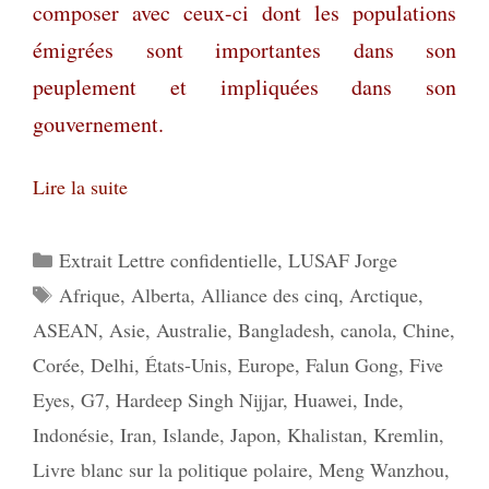
composer avec ceux-ci dont les populations
émigrées sont importantes dans son
peuplement et impliquées dans son
gouvernement.
Lire la suite
Catégories
Extrait Lettre confidentielle
,
LUSAF Jorge
Étiquettes
Afrique
,
Alberta
,
Alliance des cinq
,
Arctique
,
ASEAN
,
Asie
,
Australie
,
Bangladesh
,
canola
,
Chine
,
Corée
,
Delhi
,
États-Unis
,
Europe
,
Falun Gong
,
Five
Eyes
,
G7
,
Hardeep Singh Nijjar
,
Huawei
,
Inde
,
Indonésie
,
Iran
,
Islande
,
Japon
,
Khalistan
,
Kremlin
,
Livre blanc sur la politique polaire
,
Meng Wanzhou
,