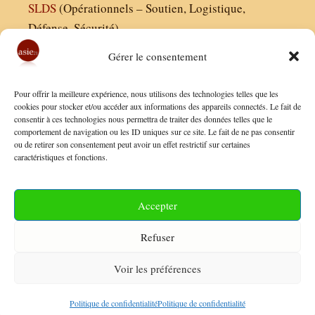
SLDS
(Opérationnels – Soutien, Logistique,
Défense, Sécurité)
Gérer le consentement
Asie21.com est édité par :
Pour offrir la meilleure expérience, nous utilisons des technologies telles que les
Finaldées EURL
cookies pour stocker et/ou accéder aux informations des appareils connectés. Le fait de
consentir à ces technologies nous permettra de traiter des données telles que le
Siège social : 13 avenue Boudon, 75016, Paris
comportement de navigation ou les ID uniques sur ce site. Le fait de ne pas consentir
Nous contacter
ou de retirer son consentement peut avoir un effet restrictif sur certaines
caractéristiques et fonctions.
Mentions Légales
Conditions Générales de Vente
Accepter
Politique de Confidentialité
Refuser
FAQ
Voir les préférences
© 2026 Asie21
• Construit avec
GeneratePress
Politique de confidentialité
Politique de confidentialité