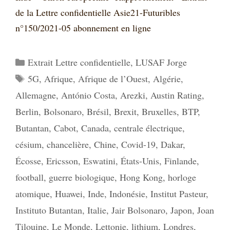
de la Lettre confidentielle Asie21-Futuribles
n°150/2021-05 abonnement en ligne
Catégories
Extrait Lettre confidentielle
,
LUSAF Jorge
Étiquettes
5G
,
Afrique
,
Afrique de l’Ouest
,
Algérie
,
Allemagne
,
António Costa
,
Arezki
,
Austin Rating
,
Berlin
,
Bolsonaro
,
Brésil
,
Brexit
,
Bruxelles
,
BTP
,
Butantan
,
Cabot
,
Canada
,
centrale électrique
,
césium
,
chancelière
,
Chine
,
Covid-19
,
Dakar
,
Écosse
,
Ericsson
,
Eswatini
,
États-Unis
,
Finlande
,
football
,
guerre biologique
,
Hong Kong
,
horloge
atomique
,
Huawei
,
Inde
,
Indonésie
,
Institut Pasteur
,
Instituto Butantan
,
Italie
,
Jair Bolsonaro
,
Japon
,
Joan
Tilouine
,
Le Monde
,
Lettonie
,
lithium
,
Londres
,