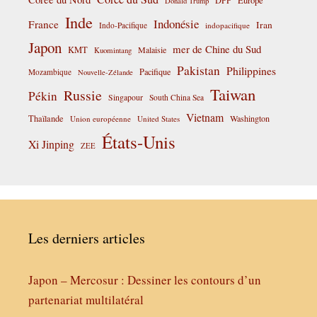
Europe
Donald Trump
Inde
Indonésie
France
Iran
Indo-Pacifique
indopacifique
Japon
mer de Chine du Sud
KMT
Malaisie
Kuomintang
Pakistan
Philippines
Pacifique
Mozambique
Nouvelle-Zélande
Taiwan
Russie
Pékin
Singapour
South China Sea
Vietnam
Thaïlande
Washington
Union européenne
United States
États-Unis
Xi Jinping
ZEE
Les derniers articles
Japon – Mercosur : Dessiner les contours d’un
partenariat multilatéral