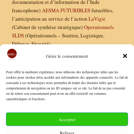
documentation et d’information de l’Inde
francophone)
AESMA
FUTURIBLES
futuribles,
l’anticipation au service de l’action
LaVigie
(Cabinet de synthèse stratégique)
Operationnels
SLDS
(Opérationnels – Soutien, Logistique,
Défense, Sécurité)
Gérer le consentement
Asie21.com est édité par :
Pour offrir la meilleure expérience, nous utilisons des technologies telles que les
Finaldées EURL
cookies pour stocker et/ou accéder aux informations des appareils connectés. Le fait de
consentir à ces technologies nous permettra de traiter des données telles que le
Siège social : 13 avenue Boudon, 75016, Paris
comportement de navigation ou les ID uniques sur ce site. Le fait de ne pas consentir
Nous contacter
ou de retirer son consentement peut avoir un effet restrictif sur certaines
caractéristiques et fonctions.
Mentions Légales
Conditions Générales de Vente
Accepter
Politique de Confidentialité
Refuser
FAQ