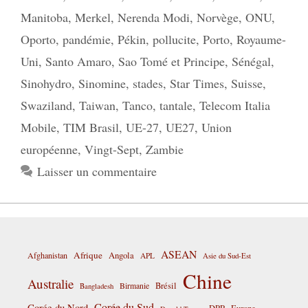
Manitoba
,
Merkel
,
Nerenda Modi
,
Norvège
,
ONU
,
Oporto
,
pandémie
,
Pékin
,
pollucite
,
Porto
,
Royaume-
Uni
,
Santo Amaro
,
Sao Tomé et Principe
,
Sénégal
,
Sinohydro
,
Sinomine
,
stades
,
Star Times
,
Suisse
,
Swaziland
,
Taiwan
,
Tanco
,
tantale
,
Telecom Italia
Mobile
,
TIM Brasil
,
UE-27
,
UE27
,
Union
européenne
,
Vingt-Sept
,
Zambie
Laisser un commentaire
ASEAN
Afrique
Afghanistan
Angola
APL
Asie du Sud-Est
Chine
Australie
Birmanie
Brésil
Bangladesh
Corée du Sud
Corée du Nord
DPP