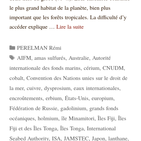
le plus grand habitat de la planète, bien plus
important que les forêts tropicales. La difficulté d’y
accéder explique …
Lire la suite
Catégories
PERELMAN Rémi
Étiquettes
AIFM
,
amas sulfurés
,
Australie
,
Autorité
internationale des fonds marins
,
cérium
,
CNUDM
,
cobalt
,
Convention des Nations unies sur le droit de
la mer
,
cuivre
,
dysprosium
,
eaux internationales
,
encroûtements
,
erbium
,
États-Unis
,
europium
,
Fédération de Russie
,
gadolinium
,
grands fonds
océaniques
,
holmium
,
île Minamitori
,
Îles Fiji
,
Îles
Fiji et des Îles Tonga
,
Îles Tonga
,
International
Seabed Authority
,
ISA
,
JAMSTEC
,
Japon
,
lanthane
,