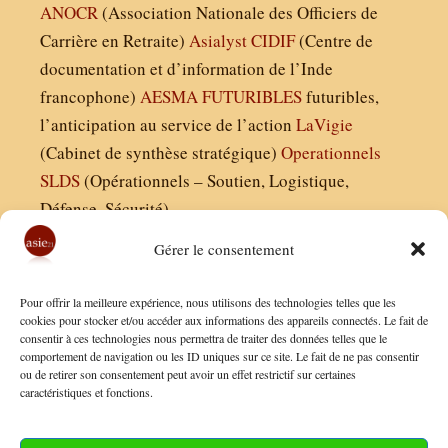
ANOCR
(Association Nationale des Officiers de
Carrière en Retraite)
Asialyst
CIDIF
(Centre de
documentation et d’information de l’Inde
francophone)
AESMA
FUTURIBLES
futuribles,
l’anticipation au service de l’action
LaVigie
(Cabinet de synthèse stratégique)
Operationnels
SLDS
(Opérationnels – Soutien, Logistique,
Défense, Sécurité)
Gérer le consentement
Asie21.com est édité par :
Pour offrir la meilleure expérience, nous utilisons des technologies telles que les
Finaldées EURL
cookies pour stocker et/ou accéder aux informations des appareils connectés. Le fait de
consentir à ces technologies nous permettra de traiter des données telles que le
Siège social : 13 avenue Boudon, 75016, Paris
comportement de navigation ou les ID uniques sur ce site. Le fait de ne pas consentir
Nous contacter
ou de retirer son consentement peut avoir un effet restrictif sur certaines
caractéristiques et fonctions.
Mentions Légales