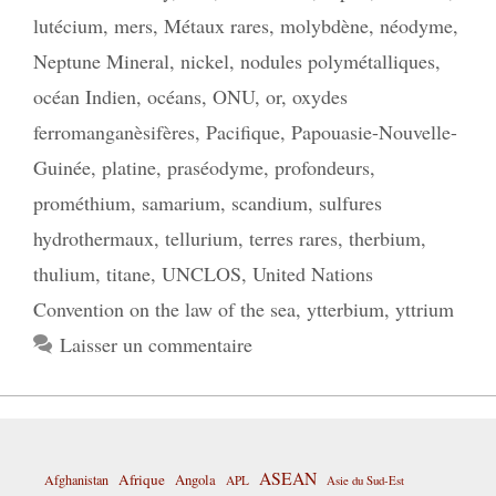
lutécium
,
mers
,
Métaux rares
,
molybdène
,
néodyme
,
Neptune Mineral
,
nickel
,
nodules polymétalliques
,
océan Indien
,
océans
,
ONU
,
or
,
oxydes
ferromanganèsifères
,
Pacifique
,
Papouasie-Nouvelle-
Guinée
,
platine
,
praséodyme
,
profondeurs
,
prométhium
,
samarium
,
scandium
,
sulfures
hydrothermaux
,
tellurium
,
terres rares
,
therbium
,
thulium
,
titane
,
UNCLOS
,
United Nations
Convention on the law of the sea
,
ytterbium
,
yttrium
Laisser un commentaire
ASEAN
Afrique
Afghanistan
Angola
APL
Asie du Sud-Est