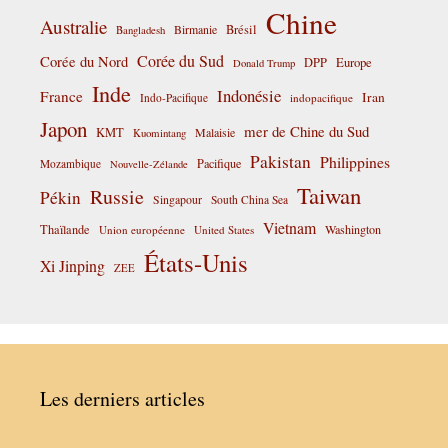
Chine
Australie
Birmanie
Brésil
Bangladesh
Corée du Sud
Corée du Nord
DPP
Europe
Donald Trump
Inde
Indonésie
France
Iran
Indo-Pacifique
indopacifique
Japon
mer de Chine du Sud
KMT
Malaisie
Kuomintang
Pakistan
Philippines
Pacifique
Mozambique
Nouvelle-Zélande
Taiwan
Russie
Pékin
Singapour
South China Sea
Vietnam
Thaïlande
Washington
Union européenne
United States
États-Unis
Xi Jinping
ZEE
Les derniers articles