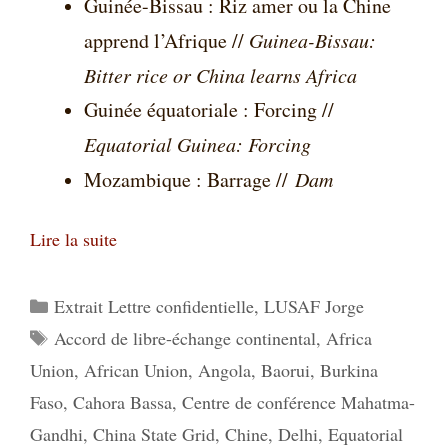
Guinée-Bissau : Riz amer ou la Chine
apprend l’Afrique //
Guinea-Bissau:
Bitter rice or China learns Africa
Guinée équatoriale : Forcing //
Equatorial Guinea: Forcing
Mozambique : Barrage //
Dam
Lire la suite
Catégories
Extrait Lettre confidentielle
,
LUSAF Jorge
Étiquettes
Accord de libre-échange continental
,
Africa
Union
,
African Union
,
Angola
,
Baorui
,
Burkina
Faso
,
Cahora Bassa
,
Centre de conférence Mahatma-
Gandhi
,
China State Grid
,
Chine
,
Delhi
,
Equatorial