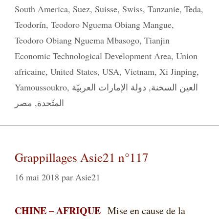
South America
,
Suez
,
Suisse
,
Swiss
,
Tanzanie
,
Teda
,
Teodorín
,
Teodoro Nguema Obiang Mangue
,
Teodoro Obiang Nguema Mbasogo
,
Tianjin
Economic Technological Development Area
,
Union
africaine
,
United States
,
USA
,
Vietnam
,
Xi Jinping
,
Yamoussoukro
,
دولة الإمارات العربيّة
,
العين السخنة
مصر
,
المتّحدة
Grappillages Asie21 n°117
16 mai 2018
par
Asie21
CHINE – AFRIQUE
Mise en cause de la