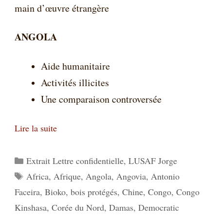
main d’œuvre étrangère
ANGOLA
Aide humanitaire
Activités illicites
Une comparaison controversée
Lire la suite
Catégories
Extrait Lettre confidentielle
,
LUSAF Jorge
Étiquettes
Africa
,
Afrique
,
Angola
,
Angovia
,
Antonio
Faceira
,
Bioko
,
bois protégés
,
Chine
,
Congo
,
Congo
Kinshasa
,
Corée du Nord
,
Damas
,
Democratic