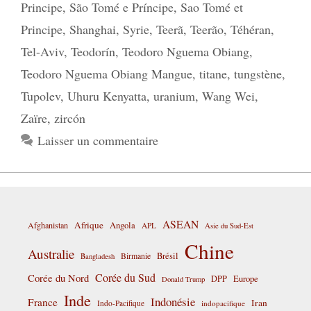
Principe
,
São Tomé e Príncipe
,
Sao Tomé et
Principe
,
Shanghai
,
Syrie
,
Teerã
,
Teerão
,
Téhéran
,
Tel-Aviv
,
Teodorín
,
Teodoro Nguema Obiang
,
Teodoro Nguema Obiang Mangue
,
titane
,
tungstène
,
Tupolev
,
Uhuru Kenyatta
,
uranium
,
Wang Wei
,
Zaïre
,
zircón
Laisser un commentaire
ASEAN
Afrique
Afghanistan
Angola
APL
Asie du Sud-Est
Chine
Australie
Birmanie
Brésil
Bangladesh
Corée du Sud
Corée du Nord
DPP
Europe
Donald Trump
Inde
Indonésie
France
Iran
Indo-Pacifique
indopacifique