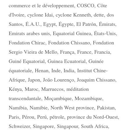
commerce et le développement
,
COSCO
,
Côte
d'Ivoire
,
cyclone Idai
,
cyclone Kenneth
,
dette
,
dos
Santos
,
É.A.U.
,
Egypt
,
Égypte
,
El Patrón
,
Émirats
,
Emirats arabes unis
,
Equatorial Guinea
,
États-Unis
,
Fondation Chirac
,
Fondation Chissano
,
Fondation
Sergio Vieira de Mello
,
França
,
France
,
Francia
,
Guiné Equatorial
,
Guinea Ecuatorial
,
Guinée
équatoriale
,
Henan
,
Inde
,
India
,
Institut Chine-
Afrique
,
Japon
,
João Lourenço
,
Joaquim Chissano
,
Kénya
,
Maroc
,
Marruecos
,
méditation
transcendantale
,
Moçambique
,
Mozambique
,
Namibia
,
Namibie
,
North West province
,
Pakistan
,
Paris
,
Pérou
,
Perú
,
pétrole
,
province du Nord-Ouest
,
Schweizer
,
Singapore
,
Singapour
,
South Africa
,