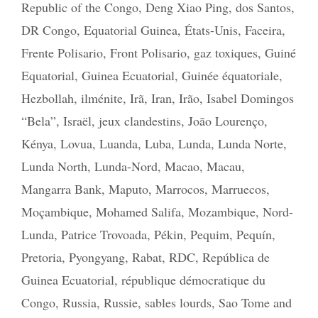
Republic of the Congo
,
Deng Xiao Ping
,
dos Santos
,
DR Congo
,
Equatorial Guinea
,
États-Unis
,
Faceira
,
Frente Polisario
,
Front Polisario
,
gaz toxiques
,
Guiné
Equatorial
,
Guinea Ecuatorial
,
Guinée équatoriale
,
Hezbollah
,
ilménite
,
Irã
,
Iran
,
Irão
,
Isabel Domingos
“Bela”
,
Israël
,
jeux clandestins
,
João Lourenço
,
Kénya
,
Lovua
,
Luanda
,
Luba
,
Lunda
,
Lunda Norte
,
Lunda North
,
Lunda-Nord
,
Macao
,
Macau
,
Mangarra Bank
,
Maputo
,
Marrocos
,
Marruecos
,
Moçambique
,
Mohamed Salifa
,
Mozambique
,
Nord-
Lunda
,
Patrice Trovoada
,
Pékin
,
Pequim
,
Pequín
,
Pretoria
,
Pyongyang
,
Rabat
,
RDC
,
República de
Guinea Ecuatorial
,
république démocratique du
Congo
,
Russia
,
Russie
,
sables lourds
,
Sao Tome and