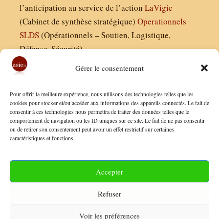
l’anticipation au service de l’action
LaVigie
(Cabinet de synthèse stratégique)
Operationnels
SLDS
(Opérationnels – Soutien, Logistique,
Défense, Sécurité)
Gérer le consentement
Asie21.com est édité par :
Pour offrir la meilleure expérience, nous utilisons des technologies telles que les
Finaldées EURL
cookies pour stocker et/ou accéder aux informations des appareils connectés. Le fait de
consentir à ces technologies nous permettra de traiter des données telles que le
Siège social : 13 avenue Boudon, 75016, Paris
comportement de navigation ou les ID uniques sur ce site. Le fait de ne pas consentir
Nous contacter
ou de retirer son consentement peut avoir un effet restrictif sur certaines
caractéristiques et fonctions.
Mentions Légales
Conditions Générales de Vente
Accepter
Politique de Confidentialité
Refuser
FAQ
Voir les préférences