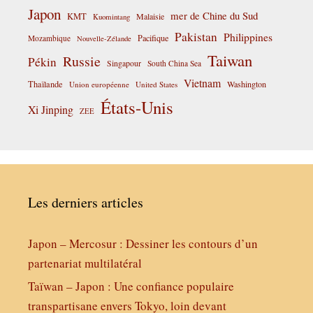
Japon
mer de Chine du Sud
KMT
Malaisie
Kuomintang
Pakistan
Philippines
Pacifique
Mozambique
Nouvelle-Zélande
Taiwan
Russie
Pékin
Singapour
South China Sea
Vietnam
Thaïlande
Washington
Union européenne
United States
États-Unis
Xi Jinping
ZEE
Les derniers articles
Japon – Mercosur : Dessiner les contours d’un
partenariat multilatéral
Taïwan – Japon : Une confiance populaire
transpartisane envers Tokyo, loin devant