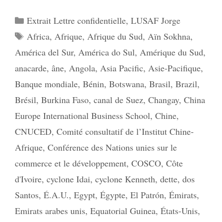
Catégories
Extrait Lettre confidentielle
,
LUSAF Jorge
Étiquettes
Africa
,
Afrique
,
Afrique du Sud
,
Aïn Sokhna
,
América del Sur
,
América do Sul
,
Amérique du Sud
,
anacarde
,
âne
,
Angola
,
Asia Pacific
,
Asie-Pacifique
,
Banque mondiale
,
Bénin
,
Botswana
,
Brasil
,
Brazil
,
Brésil
,
Burkina Faso
,
canal de Suez
,
Changay
,
China
Europe International Business School
,
Chine
,
CNUCED
,
Comité consultatif de l’Institut Chine-
Afrique
,
Conférence des Nations unies sur le
commerce et le développement
,
COSCO
,
Côte
d'Ivoire
,
cyclone Idai
,
cyclone Kenneth
,
dette
,
dos
Santos
,
É.A.U.
,
Egypt
,
Égypte
,
El Patrón
,
Émirats
,
Emirats arabes unis
,
Equatorial Guinea
,
États-Unis
,