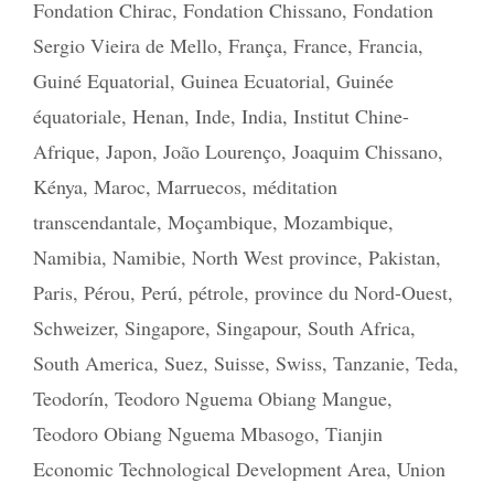
Fondation Chirac
,
Fondation Chissano
,
Fondation
Sergio Vieira de Mello
,
França
,
France
,
Francia
,
Guiné Equatorial
,
Guinea Ecuatorial
,
Guinée
équatoriale
,
Henan
,
Inde
,
India
,
Institut Chine-
Afrique
,
Japon
,
João Lourenço
,
Joaquim Chissano
,
Kénya
,
Maroc
,
Marruecos
,
méditation
transcendantale
,
Moçambique
,
Mozambique
,
Namibia
,
Namibie
,
North West province
,
Pakistan
,
Paris
,
Pérou
,
Perú
,
pétrole
,
province du Nord-Ouest
,
Schweizer
,
Singapore
,
Singapour
,
South Africa
,
South America
,
Suez
,
Suisse
,
Swiss
,
Tanzanie
,
Teda
,
Teodorín
,
Teodoro Nguema Obiang Mangue
,
Teodoro Obiang Nguema Mbasogo
,
Tianjin
Economic Technological Development Area
,
Union