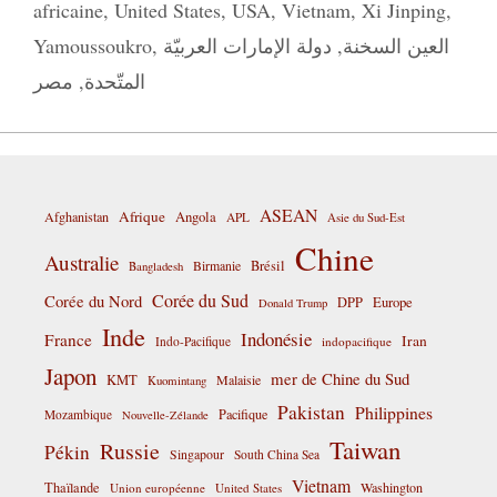
africaine
,
United States
,
USA
,
Vietnam
,
Xi Jinping
,
Yamoussoukro
,
دولة الإمارات العربيّة
,
العين السخنة
مصر
,
المتّحدة
ASEAN
Afrique
Afghanistan
Angola
APL
Asie du Sud-Est
Chine
Australie
Birmanie
Brésil
Bangladesh
Corée du Sud
Corée du Nord
DPP
Europe
Donald Trump
Inde
Indonésie
France
Iran
Indo-Pacifique
indopacifique
Japon
mer de Chine du Sud
KMT
Malaisie
Kuomintang
Pakistan
Philippines
Pacifique
Mozambique
Nouvelle-Zélande
Taiwan
Russie
Pékin
Singapour
South China Sea
Vietnam
Thaïlande
Washington
Union européenne
United States