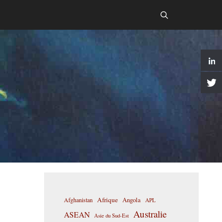
Afrique
Afghanistan
Angola
APL
Australie
ASEAN
Asie du Sud-Est