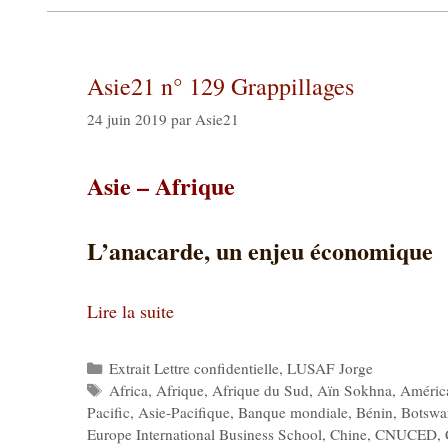
Asie21 n° 129 Grappillages
24 juin 2019
par
Asie21
Asie – Afrique
L’anacarde, un enjeu économique
Lire la suite
Catégories
Extrait Lettre confidentielle
,
LUSAF Jorge
Étiquettes
Africa
,
Afrique
,
Afrique du Sud
,
Aïn Sokhna
,
América
Pacific
,
Asie-Pacifique
,
Banque mondiale
,
Bénin
,
Botswa
Europe International Business School
,
Chine
,
CNUCED
,