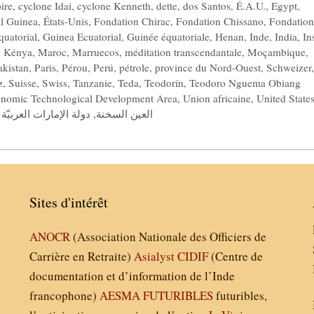
ire
,
cyclone Idai
,
cyclone Kenneth
,
dette
,
dos Santos
,
É.A.U.
,
Egypt
,
al Guinea
,
États-Unis
,
Fondation Chirac
,
Fondation Chissano
,
Fondation
uatorial
,
Guinea Ecuatorial
,
Guinée équatoriale
,
Henan
,
Inde
,
India
,
In
,
Kénya
,
Maroc
,
Marruecos
,
méditation transcendantale
,
Moçambique
,
akistan
,
Paris
,
Pérou
,
Perú
,
pétrole
,
province du Nord-Ouest
,
Schweizer
,
z
,
Suisse
,
Swiss
,
Tanzanie
,
Teda
,
Teodorín
,
Teodoro Nguema Obiang
onomic Technological Development Area
,
Union africaine
,
United State
دولة الإمارات العربيّة 
,
العين السخنة
Sites d'intérêt
ANOCR
(Association Nationale des Officiers de
Carrière en Retraite)
Asialyst
CIDIF
(Centre de
documentation et d’information de l’Inde
francophone)
AESMA
FUTURIBLES
futuribles,