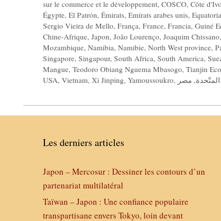
sur le commerce et le développement
,
COSCO
,
Côte d'Ivo
Égypte
,
El Patrón
,
Émirats
,
Emirats arabes unis
,
Equatori
Sergio Vieira de Mello
,
França
,
France
,
Francia
,
Guiné Eq
Chine-Afrique
,
Japon
,
João Lourenço
,
Joaquim Chissano
Mozambique
,
Namibia
,
Namibie
,
North West province
,
P
Singapore
,
Singapour
,
South Africa
,
South America
,
Sue
Mangue
,
Teodoro Obiang Nguema Mbasogo
,
Tianjin Ec
USA
,
Vietnam
,
Xi Jinping
,
Yamoussoukro
,
مصر
,
المتّحدة
Les derniers articles
Japon – Mercosur : Dessiner les contours d’un
partenariat multilatéral
Taïwan – Japon : Une confiance populaire
transpartisane envers Tokyo, loin devant