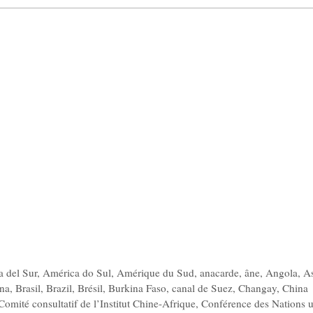
 del Sur
,
América do Sul
,
Amérique du Sud
,
anacarde
,
âne
,
Angola
,
A
na
,
Brasil
,
Brazil
,
Brésil
,
Burkina Faso
,
canal de Suez
,
Changay
,
China
Comité consultatif de l’Institut Chine-Afrique
,
Conférence des Nations u