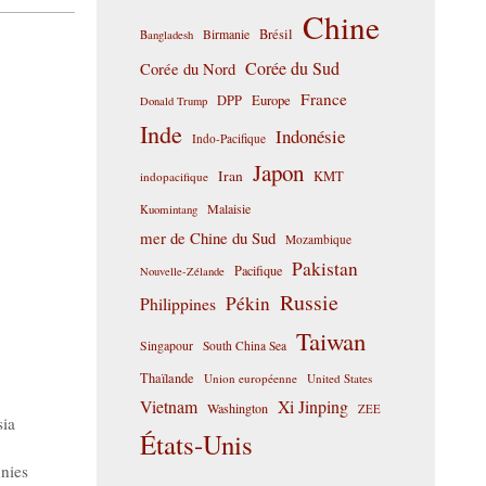
Chine
Birmanie
Brésil
Bangladesh
Corée du Sud
Corée du Nord
France
DPP
Europe
Donald Trump
Inde
Indonésie
Indo-Pacifique
Japon
Iran
KMT
indopacifique
Malaisie
Kuomintang
mer de Chine du Sud
Mozambique
Pakistan
Pacifique
Nouvelle-Zélande
Russie
Pékin
Philippines
Taiwan
Singapour
South China Sea
Thaïlande
Union européenne
United States
Vietnam
Xi Jinping
Washington
ZEE
sia
États-Unis
nies