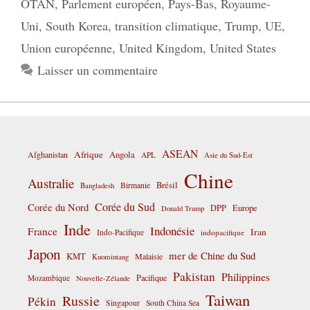
OTAN
,
Parlement européen
,
Pays-Bas
,
Royaume-
Uni
,
South Korea
,
transition climatique
,
Trump
,
UE
,
Union européenne
,
United Kingdom
,
United States
Laisser un commentaire
ASEAN
Afrique
Afghanistan
Angola
APL
Asie du Sud-Est
Chine
Australie
Birmanie
Brésil
Bangladesh
Corée du Sud
Corée du Nord
DPP
Europe
Donald Trump
Inde
Indonésie
France
Iran
Indo-Pacifique
indopacifique
Japon
mer de Chine du Sud
KMT
Malaisie
Kuomintang
Pakistan
Philippines
Pacifique
Mozambique
Nouvelle-Zélande
Taiwan
Russie
Pékin
Singapour
South China Sea