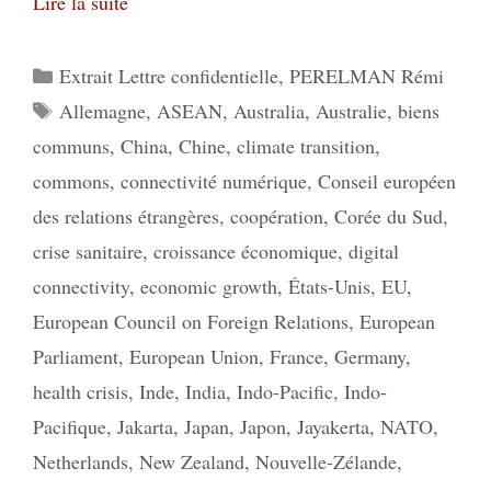
Lire la suite
Catégories
Extrait Lettre confidentielle
,
PERELMAN Rémi
Étiquettes
Allemagne
,
ASEAN
,
Australia
,
Australie
,
biens
communs
,
China
,
Chine
,
climate transition
,
commons
,
connectivité numérique
,
Conseil européen
des relations étrangères
,
coopération
,
Corée du Sud
,
crise sanitaire
,
croissance économique
,
digital
connectivity
,
economic growth
,
États-Unis
,
EU
,
European Council on Foreign Relations
,
European
Parliament
,
European Union
,
France
,
Germany
,
health crisis
,
Inde
,
India
,
Indo-Pacific
,
Indo-
Pacifique
,
Jakarta
,
Japan
,
Japon
,
Jayakerta
,
NATO
,
Netherlands
,
New Zealand
,
Nouvelle-Zélande
,