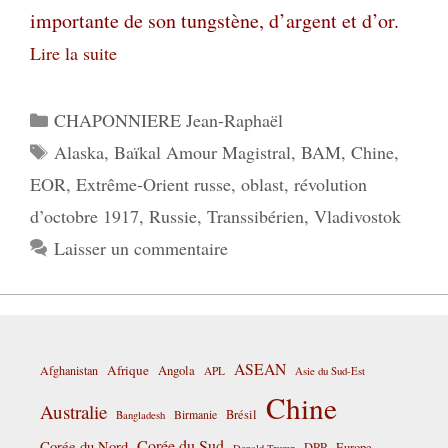
importante de son tungstène, d’argent et d’or.
Lire la suite
Catégories
CHAPONNIERE Jean-Raphaël
Étiquettes
Alaska
,
Baïkal Amour Magistral
,
BAM
,
Chine
,
EOR
,
Extrême-Orient russe
,
oblast
,
révolution
d’octobre 1917
,
Russie
,
Transsibérien
,
Vladivostok
Laisser un commentaire
ASEAN
Afrique
Afghanistan
Angola
APL
Asie du Sud-Est
Chine
Australie
Birmanie
Brésil
Bangladesh
Corée du Sud
Corée du Nord
DPP
Europe
Donald Trump