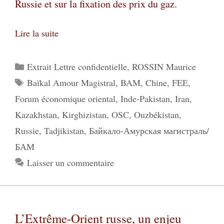
Russie et sur la fixation des prix du gaz.
Lire la suite
Catégories
Extrait Lettre confidentielle
,
ROSSIN Maurice
Étiquettes
Baïkal Amour Magistral
,
BAM
,
Chine
,
FEE
,
Forum économique oriental
,
Inde-Pakistan
,
Iran
,
Kazakhstan
,
Kirghizistan
,
OSC
,
Ouzbékistan
,
Russie
,
Tadjikistan
,
Байкало-Амурская магистраль/
БАМ
Laisser un commentaire
L’Extrême-Orient russe, un enjeu