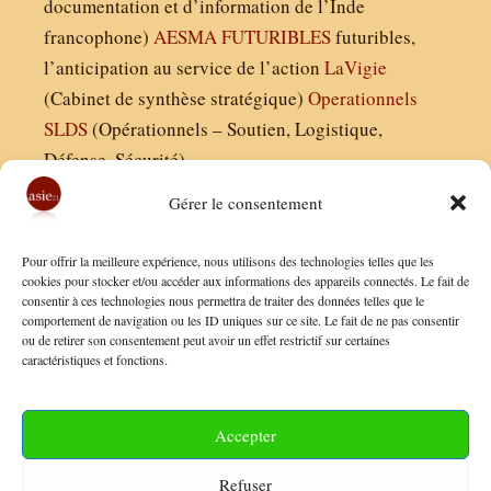
documentation et d’information de l’Inde
francophone)
AESMA
FUTURIBLES
futuribles,
l’anticipation au service de l’action
LaVigie
(Cabinet de synthèse stratégique)
Operationnels
SLDS
(Opérationnels – Soutien, Logistique,
Défense, Sécurité)
Gérer le consentement
Asie21.com est édité par :
Pour offrir la meilleure expérience, nous utilisons des technologies telles que les
Finaldées EURL
cookies pour stocker et/ou accéder aux informations des appareils connectés. Le fait de
consentir à ces technologies nous permettra de traiter des données telles que le
Siège social : 13 avenue Boudon, 75016, Paris
comportement de navigation ou les ID uniques sur ce site. Le fait de ne pas consentir
Nous contacter
ou de retirer son consentement peut avoir un effet restrictif sur certaines
caractéristiques et fonctions.
Mentions Légales
Conditions Générales de Vente
Accepter
Politique de Confidentialité
Refuser
FAQ