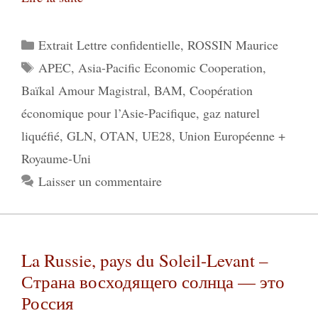
Catégories
Extrait Lettre confidentielle
,
ROSSIN Maurice
Étiquettes
APEC
,
Asia-Pacific Economic Cooperation
,
Baïkal Amour Magistral
,
BAM
,
Coopération
économique pour l’Asie-Pacifique
,
gaz naturel
liquéfié
,
GLN
,
OTAN
,
UE28
,
Union Européenne +
Royaume-Uni
Laisser un commentaire
La Russie, pays du Soleil-Levant –
Страна восходящего солнца — это
Россия