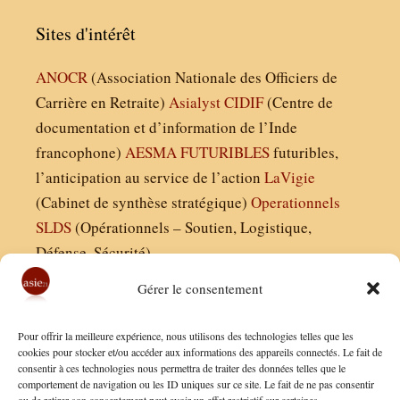
Sites d'intérêt
ANOCR
(Association Nationale des Officiers de
Carrière en Retraite)
Asialyst
CIDIF
(Centre de
documentation et d’information de l’Inde
francophone)
AESMA
FUTURIBLES
futuribles,
l’anticipation au service de l’action
LaVigie
(Cabinet de synthèse stratégique)
Operationnels
SLDS
(Opérationnels – Soutien, Logistique,
Défense, Sécurité)
Gérer le consentement
Asie21.com est édité par :
Pour offrir la meilleure expérience, nous utilisons des technologies telles que les
Finaldées EURL
cookies pour stocker et/ou accéder aux informations des appareils connectés. Le fait de
consentir à ces technologies nous permettra de traiter des données telles que le
Siège social : 13 avenue Boudon, 75016, Paris
comportement de navigation ou les ID uniques sur ce site. Le fait de ne pas consentir
Nous contacter