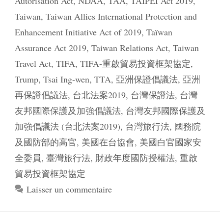
Autorisation Act
,
NDAA
,
TAA
,
TAIPEI Act 2019
,
Taiwan
,
Taiwan Allies International Protection and
Enhancement Initiative Act of 2019
,
Taïwan
Assurance Act 2019
,
Taiwan Relations Act
,
Taiwan
Travel Act
,
TIFA
,
TIFA-重啟貿易投資框架協定
,
Trump
,
Tsai Ing-wen
,
TTA
,
亞洲保證倡議法
,
亞洲
再保證倡議法
,
台北法案2019
,
台灣保證法
,
台灣
友邦國際保護及加強倡議法
,
台灣友邦國際保護及
加強倡議法 (台北法案2019)
,
台灣旅行法
,
國務院
及國防部的高官
,
美國在台協會
,
美國白官國家安
全委員
,
臺灣旅行法
,
財政年度國防授權法
,
重啟
貿易投資框架協定
Laisser un commentaire