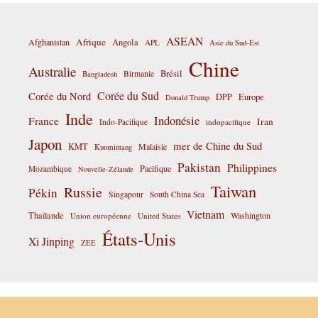
ASEAN
Afrique
Afghanistan
Angola
APL
Asie du Sud-Est
Chine
Australie
Birmanie
Brésil
Bangladesh
Corée du Sud
Corée du Nord
DPP
Europe
Donald Trump
Inde
Indonésie
France
Iran
Indo-Pacifique
indopacifique
Japon
mer de Chine du Sud
KMT
Malaisie
Kuomintang
Pakistan
Philippines
Pacifique
Mozambique
Nouvelle-Zélande
Taiwan
Russie
Pékin
Singapour
South China Sea
Vietnam
Thaïlande
Washington
Union européenne
United States
États-Unis
Xi Jinping
ZEE