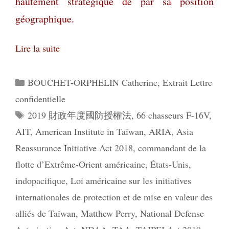
hautement stratégique de par sa position
géographique.
Lire la suite
Catégories
BOUCHET-ORPHELIN Catherine
,
Extrait Lettre
confidentielle
Étiquettes
2019 財政年度國防授權法
,
66 chasseurs F-16V
,
AIT
,
American Institute in Taïwan
,
ARIA
,
Asia
Reassurance Initiative Act 2018
,
commandant de la
flotte d’Extrême-Orient américaine
,
États-Unis
,
indopacifique
,
Loi américaine sur les initiatives
internationales de protection et de mise en valeur des
alliés de Taïwan
,
Matthew Perry
,
National Defense