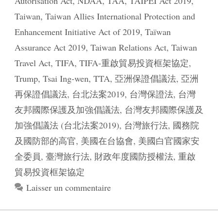
Autorisation Act
,
NDAA
,
TAA
,
TAIPEI Act 2019
,
Taiwan
,
Taiwan Allies International Protection and
Enhancement Initiative Act of 2019
,
Taïwan
Assurance Act 2019
,
Taiwan Relations Act
,
Taiwan
Travel Act
,
TIFA
,
TIFA-重啟貿易投資框架協定
,
Trump
,
Tsai Ing-wen
,
TTA
,
亞洲保證倡議法
,
亞洲
再保證倡議法
,
台北法案2019
,
台灣保證法
,
台灣
友邦國際保護及加強倡議法
,
台灣友邦國際保護及
加強倡議法 (台北法案2019)
,
台灣旅行法
,
國務院
及國防部的高官
,
美國在台協會
,
美國白官國家安
全委員
,
臺灣旅行法
,
財政年度國防授權法
,
重啟
貿易投資框架協定
Laisser un commentaire