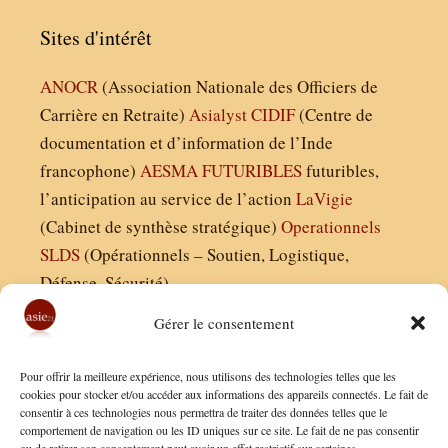
Sites d'intérêt
ANOCR
(Association Nationale des Officiers de
Carrière en Retraite)
Asialyst
CIDIF
(Centre de
documentation et d’information de l’Inde
francophone)
AESMA
FUTURIBLES
futuribles,
l’anticipation au service de l’action
LaVigie
(Cabinet de synthèse stratégique)
Operationnels
SLDS
(Opérationnels – Soutien, Logistique,
Défense, Sécurité)
Gérer le consentement
Asie21.com est édité par :
Pour offrir la meilleure expérience, nous utilisons des technologies telles que les
Finaldées EURL
cookies pour stocker et/ou accéder aux informations des appareils connectés. Le fait de
consentir à ces technologies nous permettra de traiter des données telles que le
Siège social : 13 avenue Boudon, 75016, Paris
comportement de navigation ou les ID uniques sur ce site. Le fait de ne pas consentir
Nous contacter