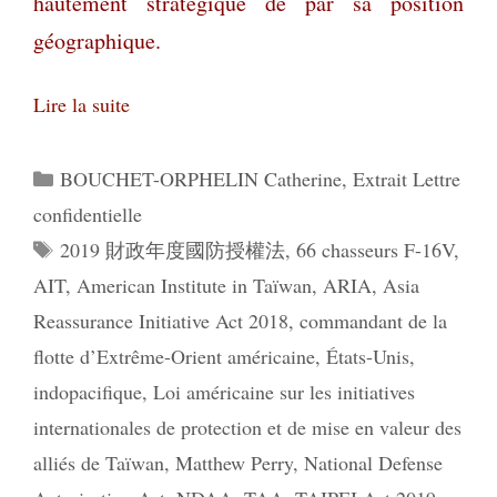
hautement stratégique de par sa position
géographique.
Lire la suite
Catégories
BOUCHET-ORPHELIN Catherine
,
Extrait Lettre
confidentielle
Étiquettes
2019 財政年度國防授權法
,
66 chasseurs F-16V
,
AIT
,
American Institute in Taïwan
,
ARIA
,
Asia
Reassurance Initiative Act 2018
,
commandant de la
flotte d’Extrême-Orient américaine
,
États-Unis
,
indopacifique
,
Loi américaine sur les initiatives
internationales de protection et de mise en valeur des
alliés de Taïwan
,
Matthew Perry
,
National Defense