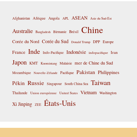
ASEAN
Afrique
Afghanistan
Angola
APL
Asie du Sud-Est
Chine
Australie
Birmanie
Brésil
Bangladesh
Corée du Sud
Corée du Nord
DPP
Europe
Donald Trump
Inde
Indonésie
France
Iran
Indo-Pacifique
indopacifique
Japon
mer de Chine du Sud
KMT
Malaisie
Kuomintang
Pakistan
Philippines
Pacifique
Mozambique
Nouvelle-Zélande
Taiwan
Russie
Pékin
Singapour
South China Sea
Vietnam
Thaïlande
Washington
Union européenne
United States
États-Unis
Xi Jinping
ZEE