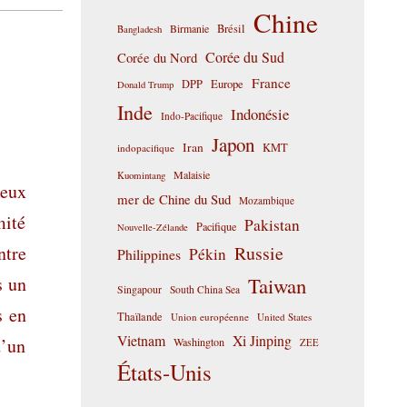
Chine
Birmanie
Brésil
Bangladesh
Corée du Sud
Corée du Nord
France
DPP
Europe
Donald Trump
Inde
Indonésie
Indo-Pacifique
Japon
Iran
KMT
indopacifique
Malaisie
Kuomintang
deux
mer de Chine du Sud
Mozambique
mité
Pakistan
Pacifique
Nouvelle-Zélande
ntre
Russie
Pékin
Philippines
s un
Taiwan
Singapour
South China Sea
s en
Thaïlande
Union européenne
United States
Vietnam
Xi Jinping
d’un
Washington
ZEE
États-Unis