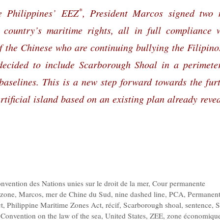
*
e Philippines’ EEZ
, President Marcos signed two
 country’s maritime rights, all in full compliance 
of the Chinese who are continuing bullying the Filipino
decided to include Scarborough Shoal in a perimete
baselines. This is a new step forward towards the fur
tificial island based on an existing plan already reve
nvention des Nations unies sur le droit de la mer
,
Cour permanente
 zone
,
Marcos
,
mer de Chine du Sud
,
nine dashed line
,
PCA
,
Permanen
t
,
Philippine Maritime Zones Act
,
récif
,
Scarborough shoal
,
sentence
,
S
Convention on the law of the sea
,
United States
,
ZEE
,
zone économiqu