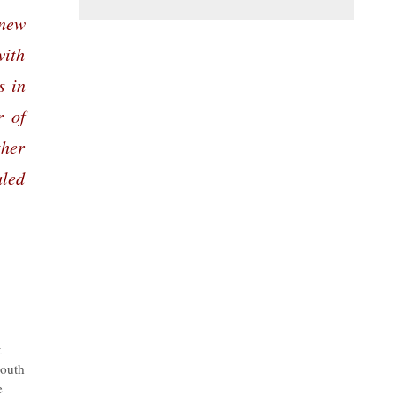
 new
with
s in
r of
ther
aled
t
outh
e