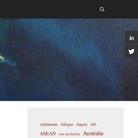
Afrique
Afghanistan
Angola
APL
Australie
ASEAN
Asie du Sud-Est