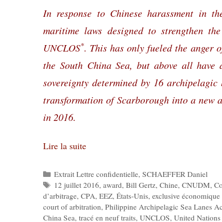
In response to Chinese harassment in th
maritime laws designed to strengthen the
*
UNCLOS
. This has only fueled the anger 
the South China Sea, but above all have 
sovereignty determined by 16 archipelagic 
transformation of Scarborough into a new ar
in 2016.
Lire la suite
Catégories
Extrait Lettre confidentielle
,
SCHAEFFER Daniel
Étiquettes
12 juillet 2016
,
award
,
Bill Gertz
,
Chine
,
CNUDM
,
Co
d’arbitrage
,
CPA
,
EEZ
,
États-Unis
,
exclusive économique
court of arbitration
,
Philippine Archipelagic Sea Lanes Ac
China Sea
,
tracé en neuf traits
,
UNCLOS
,
United Nations 