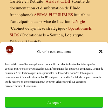
Carrière en Retraite)
Asialyst
CIDIF
(Centre de
documentation et d’information de l’Inde
francophone)
AESMA
FUTURIBLES
futuribles,
l’anticipation au service de l’action
LaVigie
(Cabinet de synthèse stratégique)
Operationnels
SLDS
(Opérationnels – Soutien, Logistique,
Défense, Sécurité)
Gérer le consentement
Asie21.com est édité par :
Pour offrir la meilleure expérience, nous utilisons des technologies telles que les
Finaldées EURL
cookies pour stocker et/ou accéder aux informations des appareils connectés. Le fait de
consentir à ces technologies nous permettra de traiter des données telles que le
Siège social : 13 avenue Boudon, 75016, Paris
comportement de navigation ou les ID uniques sur ce site. Le fait de ne pas consentir
Nous contacter
ou de retirer son consentement peut avoir un effet restrictif sur certaines
caractéristiques et fonctions.
Mentions Légales
Conditions Générales de Vente
Accepter
Politique de Confidentialité