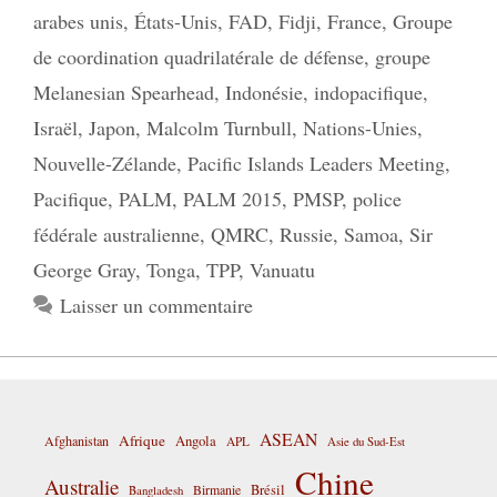
arabes unis
,
États-Unis
,
FAD
,
Fidji
,
France
,
Groupe
de coordination quadrilatérale de défense
,
groupe
Melanesian Spearhead
,
Indonésie
,
indopacifique
,
Israël
,
Japon
,
Malcolm Turnbull
,
Nations-Unies
,
Nouvelle-Zélande
,
Pacific Islands Leaders Meeting
,
Pacifique
,
PALM
,
PALM 2015
,
PMSP
,
police
fédérale australienne
,
QMRC
,
Russie
,
Samoa
,
Sir
George Gray
,
Tonga
,
TPP
,
Vanuatu
Laisser un commentaire
ASEAN
Afrique
Afghanistan
Angola
APL
Asie du Sud-Est
Chine
Australie
Birmanie
Brésil
Bangladesh