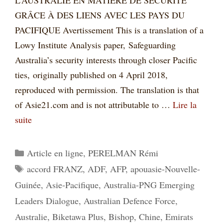
L’AUSTRALIE EN MATIÈRE DE SÉCURITÉ
GRÂCE À DES LIENS AVEC LES PAYS DU
PACIFIQUE Avertissement This is a translation of a
Lowy Institute Analysis paper, Safeguarding
Australia’s security interests through closer Pacific
ties, originally published on 4 April 2018,
reproduced with permission. The translation is that
of Asie21.com and is not attributable to …
Lire la
suite
Catégories
Article en ligne
,
PERELMAN Rémi
Étiquettes
accord FRANZ
,
ADF
,
AFP
,
apouasie-Nouvelle-
Guinée
,
Asie-Pacifique
,
Australia-PNG Emerging
Leaders Dialogue
,
Australian Defence Force
,
Australie
,
Biketawa Plus
,
Bishop
,
Chine
,
Emirats