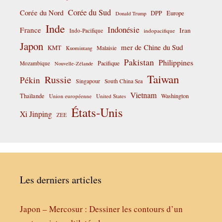
Corée du Sud
Corée du Nord
DPP
Europe
Donald Trump
Inde
Indonésie
France
Iran
Indo-Pacifique
indopacifique
Japon
mer de Chine du Sud
KMT
Malaisie
Kuomintang
Pakistan
Philippines
Pacifique
Mozambique
Nouvelle-Zélande
Taiwan
Russie
Pékin
Singapour
South China Sea
Vietnam
Thaïlande
Washington
Union européenne
United States
États-Unis
Xi Jinping
ZEE
Les derniers articles
Japon – Mercosur : Dessiner les contours d’un