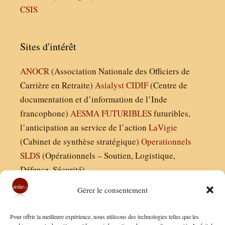
CSIS
Sites d'intérêt
ANOCR
(Association Nationale des Officiers de
Carrière en Retraite)
Asialyst
CIDIF
(Centre de
documentation et d’information de l’Inde
francophone)
AESMA
FUTURIBLES
futuribles,
l’anticipation au service de l’action
LaVigie
(Cabinet de synthèse stratégique)
Operationnels
SLDS
(Opérationnels – Soutien, Logistique,
Défense, Sécurité)
Gérer le consentement
Asie21.com est édité par :
Pour offrir la meilleure expérience, nous utilisons des technologies telles que les
Finaldées EURL