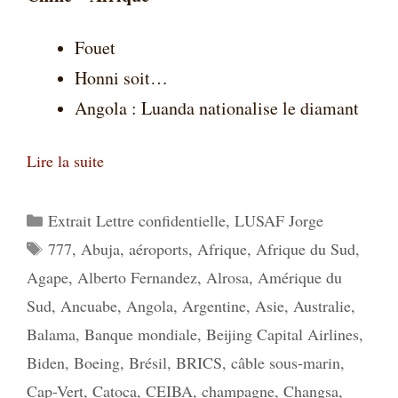
Fouet
Honni soit…
Angola : Luanda nationalise le diamant
Lire la suite
Catégories
Extrait Lettre confidentielle
,
LUSAF Jorge
Étiquettes
777
,
Abuja
,
aéroports
,
Afrique
,
Afrique du Sud
,
Agape
,
Alberto Fernandez
,
Alrosa
,
Amérique du
Sud
,
Ancuabe
,
Angola
,
Argentine
,
Asie
,
Australie
,
Balama
,
Banque mondiale
,
Beijing Capital Airlines
,
Biden
,
Boeing
,
Brésil
,
BRICS
,
câble sous-marin
,
Cap-Vert
,
Catoca
,
CEIBA
,
champagne
,
Changsa
,