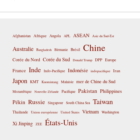
ASEAN
Afrique
Afghanistan
Angola
APL
Asie du Sud-Est
Chine
Australie
Birmanie
Brésil
Bangladesh
Corée du Sud
Corée du Nord
DPP
Europe
Donald Trump
Inde
Indonésie
France
Iran
Indo-Pacifique
indopacifique
Japon
mer de Chine du Sud
KMT
Malaisie
Kuomintang
Pakistan
Philippines
Pacifique
Mozambique
Nouvelle-Zélande
Taiwan
Russie
Pékin
Singapour
South China Sea
Vietnam
Thaïlande
Washington
Union européenne
United States
États-Unis
Xi Jinping
ZEE