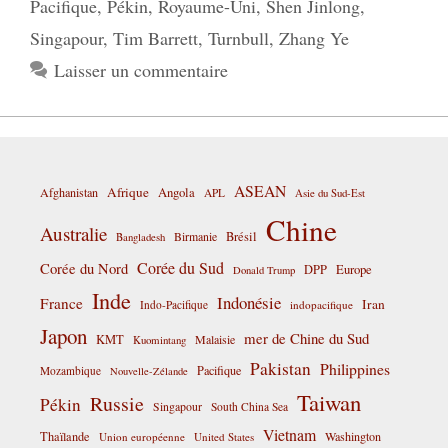
Pacifique
,
Pékin
,
Royaume-Uni
,
Shen Jinlong
,
Singapour
,
Tim Barrett
,
Turnbull
,
Zhang Ye
Laisser un commentaire
ASEAN
Afrique
Afghanistan
Angola
APL
Asie du Sud-Est
Chine
Australie
Birmanie
Brésil
Bangladesh
Corée du Sud
Corée du Nord
DPP
Europe
Donald Trump
Inde
Indonésie
France
Iran
Indo-Pacifique
indopacifique
Japon
mer de Chine du Sud
KMT
Malaisie
Kuomintang
Pakistan
Philippines
Pacifique
Mozambique
Nouvelle-Zélande
Taiwan
Russie
Pékin
Singapour
South China Sea
Vietnam
Thaïlande
Washington
Union européenne
United States