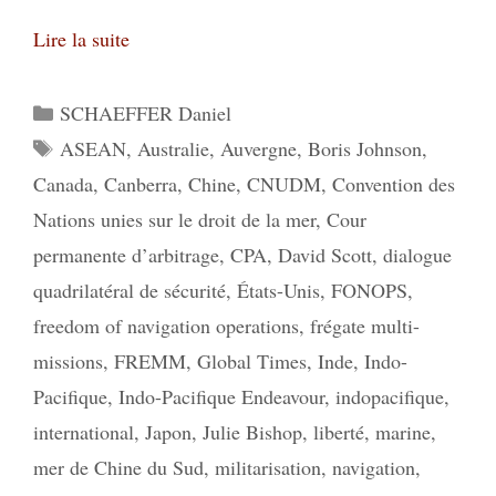
Lire la suite
Catégories
SCHAEFFER Daniel
Étiquettes
ASEAN
,
Australie
,
Auvergne
,
Boris Johnson
,
Canada
,
Canberra
,
Chine
,
CNUDM
,
Convention des
Nations unies sur le droit de la mer
,
Cour
permanente d’arbitrage
,
CPA
,
David Scott
,
dialogue
quadrilatéral de sécurité
,
États-Unis
,
FONOPS
,
freedom of navigation operations
,
frégate multi-
missions
,
FREMM
,
Global Times
,
Inde
,
Indo-
Pacifique
,
Indo-Pacifique Endeavour
,
indopacifique
,
international
,
Japon
,
Julie Bishop
,
liberté
,
marine
,
mer de Chine du Sud
,
militarisation
,
navigation
,