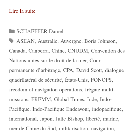
Lire la suite
Catégories
SCHAEFFER Daniel
Étiquettes
ASEAN
,
Australie
,
Auvergne
,
Boris Johnson
,
Canada
,
Canberra
,
Chine
,
CNUDM
,
Convention des
Nations unies sur le droit de la mer
,
Cour
permanente d’arbitrage
,
CPA
,
David Scott
,
dialogue
quadrilatéral de sécurité
,
États-Unis
,
FONOPS
,
freedom of navigation operations
,
frégate multi-
missions
,
FREMM
,
Global Times
,
Inde
,
Indo-
Pacifique
,
Indo-Pacifique Endeavour
,
indopacifique
,
international
,
Japon
,
Julie Bishop
,
liberté
,
marine
,
mer de Chine du Sud
,
militarisation
,
navigation
,