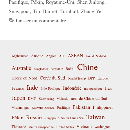
Pacifique
,
Pékin
,
Royaume-Uni
,
Shen Jinlong
,
Singapour
,
Tim Barrett
,
Turnbull
,
Zhang Ye
Laisser un commentaire
ASEAN
Afrique
Afghanistan
Angola
APL
Asie du Sud-Est
Chine
Australie
Birmanie
Brésil
Bangladesh
Corée du Sud
Corée du Nord
DPP
Europe
Donald Trump
Inde
Indonésie
France
Iran
Indo-Pacifique
indopacifique
Japon
mer de Chine du Sud
KMT
Malaisie
Kuomintang
Pakistan
Philippines
Pacifique
Mozambique
Nouvelle-Zélande
Taiwan
Russie
Pékin
Singapour
South China Sea
Vietnam
Thaïlande
Washington
Union européenne
United States