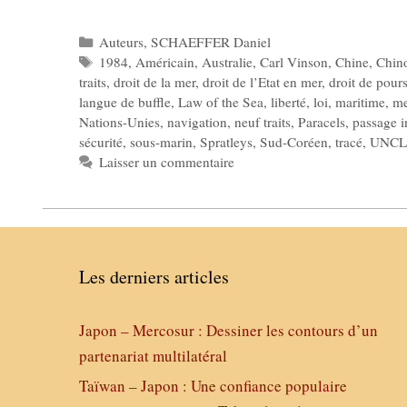
Catégories
Auteurs
,
SCHAEFFER Daniel
Étiquettes
1984
,
Américain
,
Australie
,
Carl Vinson
,
Chine
,
Chin
traits
,
droit de la mer
,
droit de l’Etat en mer
,
droit de pours
langue de buffle
,
Law of the Sea
,
liberté
,
loi
,
maritime
,
me
Nations-Unies
,
navigation
,
neuf traits
,
Paracels
,
passage i
sécurité
,
sous-marin
,
Spratleys
,
Sud-Coréen
,
tracé
,
UNCL
Laisser un commentaire
Les derniers articles
Japon – Mercosur : Dessiner les contours d’un
partenariat multilatéral
Taïwan – Japon : Une confiance populaire