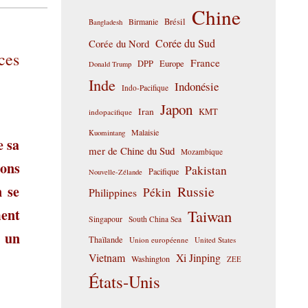
Chine
Birmanie
Brésil
Bangladesh
Corée du Sud
Corée du Nord
ces
France
DPP
Europe
Donald Trump
Inde
Indonésie
Indo-Pacifique
Japon
Iran
KMT
indopacifique
Malaisie
Kuomintang
e sa
mer de Chine du Sud
Mozambique
ions
Pakistan
Pacifique
Nouvelle-Zélande
n se
Russie
Pékin
Philippines
ment
Taiwan
Singapour
South China Sea
r un
Thaïlande
Union européenne
United States
Vietnam
Xi Jinping
Washington
ZEE
États-Unis