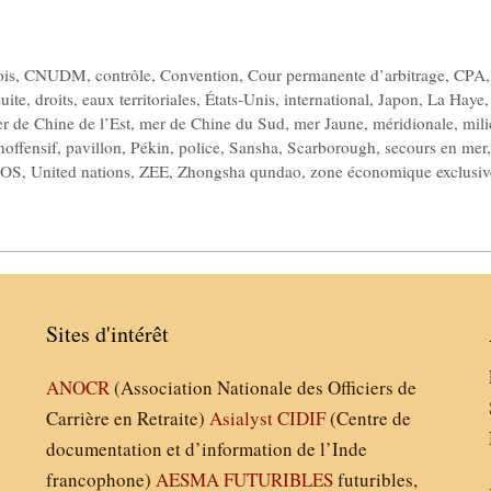
ois
,
CNUDM
,
contrôle
,
Convention
,
Cour permanente d’arbitrage
,
CPA
uite
,
droits
,
eaux territoriales
,
États-Unis
,
international
,
Japon
,
La Haye
,
r de Chine de l’Est
,
mer de Chine du Sud
,
mer Jaune
,
méridionale
,
mili
noffensif
,
pavillon
,
Pékin
,
police
,
Sansha
,
Scarborough
,
secours en mer
,
OS
,
United nations
,
ZEE
,
Zhongsha qundao
,
zone économique exclusiv
Sites d'intérêt
ANOCR
(Association Nationale des Officiers de
Carrière en Retraite)
Asialyst
CIDIF
(Centre de
documentation et d’information de l’Inde
francophone)
AESMA
FUTURIBLES
futuribles,