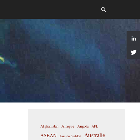
Afrique
Afghanistan
Angola
APL
Australie
ASEAN
Asie du Sud-Est