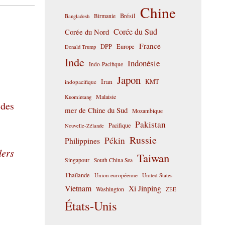
Chine
Birmanie
Brésil
Bangladesh
Corée du Sud
Corée du Nord
France
DPP
Europe
Donald Trump
Inde
Indonésie
Indo-Pacifique
Japon
Iran
KMT
indopacifique
Malaisie
Kuomintang
 des
mer de Chine du Sud
Mozambique
Pakistan
Pacifique
Nouvelle-Zélande
Russie
Pékin
Philippines
ders
Taiwan
Singapour
South China Sea
Thaïlande
Union européenne
United States
Vietnam
Xi Jinping
Washington
ZEE
États-Unis