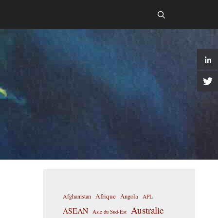
Afrique
Afghanistan
Angola
APL
Australie
ASEAN
Asie du Sud-Est