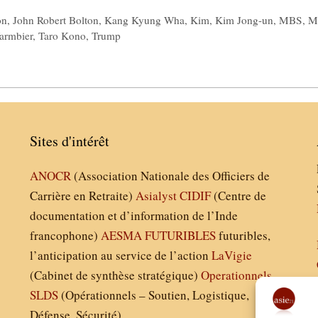
on
,
John Robert Bolton
,
Kang Kyung Wha
,
Kim
,
Kim Jong-un
,
MBS
,
M
armbier
,
Taro Kono
,
Trump
Sites d'intérêt
ANOCR
(Association Nationale des Officiers de
Carrière en Retraite)
Asialyst
CIDIF
(Centre de
documentation et d’information de l’Inde
francophone)
AESMA
FUTURIBLES
futuribles,
l’anticipation au service de l’action
LaVigie
(Cabinet de synthèse stratégique)
Operationnels
SLDS
(Opérationnels – Soutien, Logistique,
Défense, Sécurité)