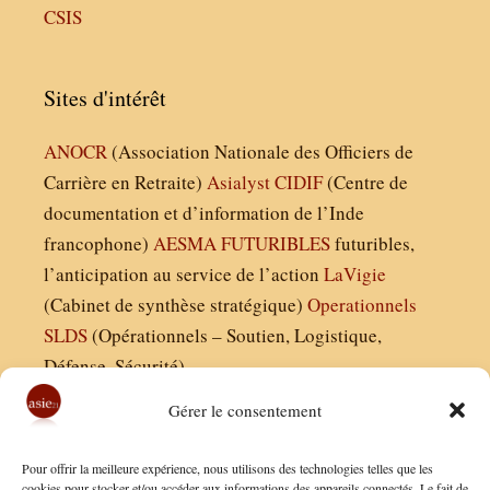
CSIS
Sites d'intérêt
ANOCR
(Association Nationale des Officiers de
Carrière en Retraite)
Asialyst
CIDIF
(Centre de
documentation et d’information de l’Inde
francophone)
AESMA
FUTURIBLES
futuribles,
l’anticipation au service de l’action
LaVigie
(Cabinet de synthèse stratégique)
Operationnels
SLDS
(Opérationnels – Soutien, Logistique,
Défense, Sécurité)
Gérer le consentement
Asie21.com est édité par :
Pour offrir la meilleure expérience, nous utilisons des technologies telles que les
Finaldées EURL
cookies pour stocker et/ou accéder aux informations des appareils connectés. Le fait de