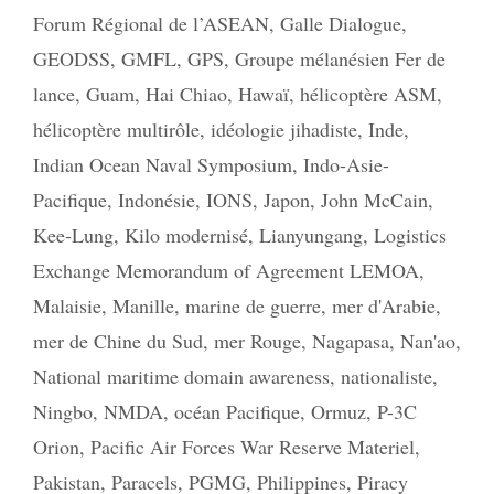
Forum Régional de l’ASEAN
,
Galle Dialogue
,
GEODSS
,
GMFL
,
GPS
,
Groupe mélanésien Fer de
lance
,
Guam
,
Hai Chiao
,
Hawaï
,
hélicoptère ASM
,
hélicoptère multirôle
,
idéologie jihadiste
,
Inde
,
Indian Ocean Naval Symposium
,
Indo-Asie-
Pacifique
,
Indonésie
,
IONS
,
Japon
,
John McCain
,
Kee-Lung
,
Kilo modernisé
,
Lianyungang
,
Logistics
Exchange Memorandum of Agreement LEMOA
,
Malaisie
,
Manille
,
marine de guerre
,
mer d'Arabie
,
mer de Chine du Sud
,
mer Rouge
,
Nagapasa
,
Nan'ao
,
National maritime domain awareness
,
nationaliste
,
Ningbo
,
NMDA
,
océan Pacifique
,
Ormuz
,
P-3C
Orion
,
Pacific Air Forces War Reserve Materiel
,
Pakistan
,
Paracels
,
PGMG
,
Philippines
,
Piracy