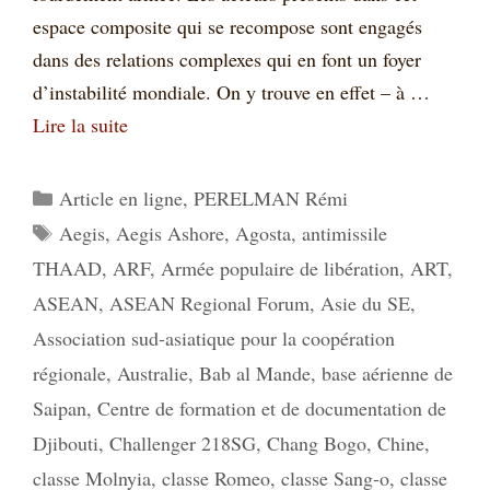
espace composite qui se recompose sont engagés
dans des relations complexes qui en font un foyer
d’instabilité mondiale. On y trouve en effet – à …
Lire la suite
Catégories
Article en ligne
,
PERELMAN Rémi
Étiquettes
Aegis
,
Aegis Ashore
,
Agosta
,
antimissile
THAAD
,
ARF
,
Armée populaire de libération
,
ART
,
ASEAN
,
ASEAN Regional Forum
,
Asie du SE
,
Association sud-asiatique pour la coopération
régionale
,
Australie
,
Bab al Mande
,
base aérienne de
Saipan
,
Centre de formation et de documentation de
Djibouti
,
Challenger 218SG
,
Chang Bogo
,
Chine
,
classe Molnyia
,
classe Romeo
,
classe Sang-o
,
classe