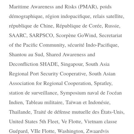
Maritime Awareness and Risks (PMAR)
,
poids
démographique
,
région indopacifique
,
relais satellite
,
république de Chine
,
République de Corée
,
Russie
,
SAARC
,
SARPSCO
,
Scorpène GoWind
,
Secretariat
of the Pacific Community
,
sécurité Indo-Pacifique
,
Shantou au Sud
,
Shared Awareness and
Deconfliction SHADE
,
Singapour
,
South Asia
Regional Port Security Cooperative
,
South Asian
Association for Regional Cooperation
,
Spratley
,
station de surveillance
,
Symposium naval de l'océan
Indien
,
Tableau militaire
,
Taïwan et Indonésie
,
Thaïlande
,
Traité de défense mutuelle des États-Unis
,
United States 5th Fleet
,
Ve Flotte
,
Vietnam classe
Guépard
,
VIIe Flotte
,
Washington
,
Zwaardvis