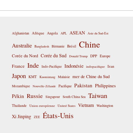
ASEAN
Afrique
Afghanistan
Angola
APL
Asie du Sud-Est
Chine
Australie
Birmanie
Brésil
Bangladesh
Corée du Sud
Corée du Nord
DPP
Europe
Donald Trump
Inde
Indonésie
France
Iran
Indo-Pacifique
indopacifique
Japon
mer de Chine du Sud
KMT
Malaisie
Kuomintang
Pakistan
Philippines
Pacifique
Mozambique
Nouvelle-Zélande
Taiwan
Russie
Pékin
Singapour
South China Sea
Vietnam
Thaïlande
Washington
Union européenne
United States
États-Unis
Xi Jinping
ZEE