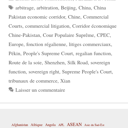
Étiquettes
arbitrage
,
arbitration
,
Beijing
,
China
,
China
Pakistan economic corridor
,
Chine
,
Commercial
Courts
,
commercial litigation
,
Corridor économique
Chine-Pakistan
,
Cour Populaire Suprême
,
CPEC
,
Europe
,
fonction régalienne
,
litiges commerciaux
,
Pékin
,
People's Supreme Court
,
regalian function
,
Route de la soie
,
Shenzhen
,
Silk Road
,
sovereign
function
,
sovereign right
,
Supreme People's Court
,
tribunaux de commerce
,
Xian
Laisser un commentaire
ASEAN
Afrique
Afghanistan
Angola
APL
Asie du Sud-Est