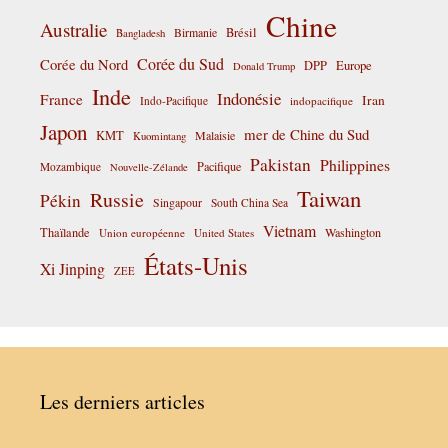
Chine
Australie
Birmanie
Brésil
Bangladesh
Corée du Sud
Corée du Nord
DPP
Europe
Donald Trump
Inde
Indonésie
France
Iran
Indo-Pacifique
indopacifique
Japon
mer de Chine du Sud
KMT
Malaisie
Kuomintang
Pakistan
Philippines
Pacifique
Mozambique
Nouvelle-Zélande
Taiwan
Russie
Pékin
Singapour
South China Sea
Vietnam
Thaïlande
Washington
Union européenne
United States
États-Unis
Xi Jinping
ZEE
Les derniers articles