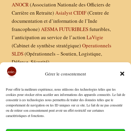
ANOCR
(Association Nationale des Officiers de
Carrière en Retraite)
Asialyst
CIDIF
(Centre de
documentation et d’information de l’Inde
francophone)
AESMA
FUTURIBLES
futuribles,
l’anticipation au service de l’action
LaVigie
(Cabinet de synthèse stratégique)
Operationnels
SLDS
(Opérationnels – Soutien, Logistique,
Défense, Sécurité)
Gérer le consentement
Asie21.com est édité par :
Pour offrir la meilleure expérience, nous utilisons des technologies telles que les
Finaldées EURL
cookies pour stocker et/ou accéder aux informations des appareils connectés. Le fait de
consentir à ces technologies nous permettra de traiter des données telles que le
Siège social : 13 avenue Boudon, 75016, Paris
comportement de navigation ou les ID uniques sur ce site. Le fait de ne pas consentir
Nous contacter
ou de retirer son consentement peut avoir un effet restrictif sur certaines
caractéristiques et fonctions.
Mentions Légales