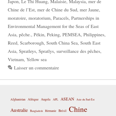
Japon
,
Le Thi Huang
,
Malaisie
,
Malaysia
,
mer de
Chine de l’Est
,
mer de Chine du Sud
,
mer Jaune
,
moratoire
,
moratorium
,
Paracels
,
Partnerships in
Environmental Management for the Seas of East
Asia
,
pêche.
,
Pékin
,
Peking
,
PEMSEA
,
Philippines
,
Reed
,
Scarborough
,
South China Sea
,
South East
Asia
,
Spratleys
,
Spratlys
,
surveillance des pêches
,
Vietnam
,
Yellow sea
Laisser un commentaire
ASEAN
Afrique
Afghanistan
Angola
APL
Asie du Sud-Est
Chine
Australie
Birmanie
Brésil
Bangladesh