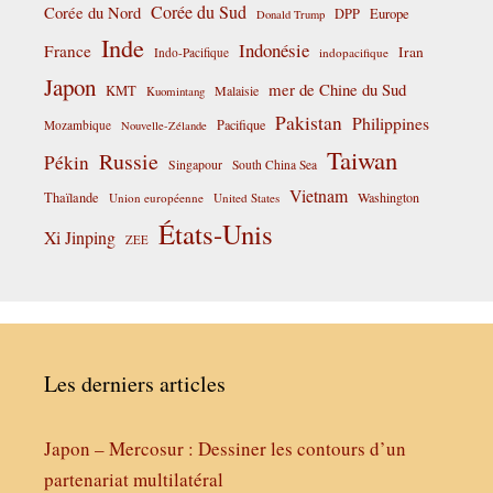
Corée du Sud
Corée du Nord
DPP
Europe
Donald Trump
Inde
Indonésie
France
Iran
Indo-Pacifique
indopacifique
Japon
mer de Chine du Sud
KMT
Malaisie
Kuomintang
Pakistan
Philippines
Pacifique
Mozambique
Nouvelle-Zélande
Taiwan
Russie
Pékin
Singapour
South China Sea
Vietnam
Thaïlande
Washington
Union européenne
United States
États-Unis
Xi Jinping
ZEE
Les derniers articles
Japon – Mercosur : Dessiner les contours d’un
partenariat multilatéral