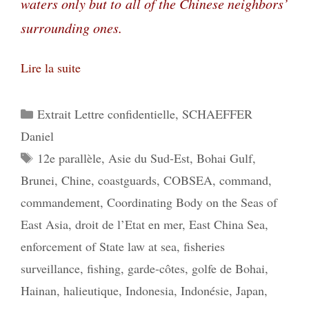
waters only but to all of the Chinese neighbors’
surrounding ones.
Lire la suite
Catégories
Extrait Lettre confidentielle
,
SCHAEFFER
Daniel
Étiquettes
12e parallèle
,
Asie du Sud-Est
,
Bohai Gulf
,
Brunei
,
Chine
,
coastguards
,
COBSEA
,
command
,
commandement
,
Coordinating Body on the Seas of
East Asia
,
droit de l’Etat en mer
,
East China Sea
,
enforcement of State law at sea
,
fisheries
surveillance
,
fishing
,
garde-côtes
,
golfe de Bohai
,
Hainan
,
halieutique
,
Indonesia
,
Indonésie
,
Japan
,