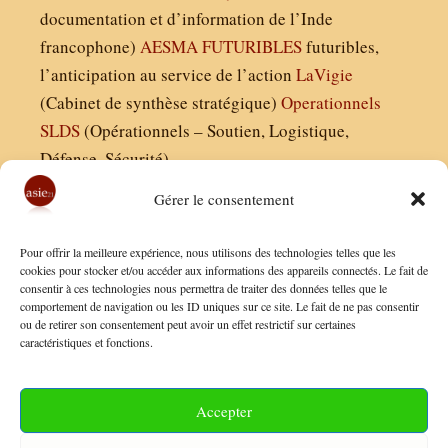
documentation et d’information de l’Inde
francophone)
AESMA
FUTURIBLES
futuribles,
l’anticipation au service de l’action
LaVigie
(Cabinet de synthèse stratégique)
Operationnels
SLDS
(Opérationnels – Soutien, Logistique,
Défense, Sécurité)
Gérer le consentement
Asie21.com est édité par :
Pour offrir la meilleure expérience, nous utilisons des technologies telles que les
Finaldées EURL
cookies pour stocker et/ou accéder aux informations des appareils connectés. Le fait de
consentir à ces technologies nous permettra de traiter des données telles que le
Siège social : 13 avenue Boudon, 75016, Paris
comportement de navigation ou les ID uniques sur ce site. Le fait de ne pas consentir
Nous contacter
ou de retirer son consentement peut avoir un effet restrictif sur certaines
caractéristiques et fonctions.
Mentions Légales
Conditions Générales de Vente
Accepter
Politique de Confidentialité