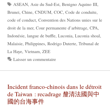
Étiquettes
ASEAN
,
Asie du Sud-Est
,
Benigno Aquino III
,
Brunei
,
Chine
,
CNDUM
,
COC
,
Code de conduite
,
code of conduct
,
Convention des Nations unies sur le
droit de la mer
,
Cour permanente d’arbitrage
,
CPA
,
Indonésie
,
langue de buffle
,
Luconia
,
Luconia shoal
,
Malaisie
,
Philippines
,
Rodrigo Duterte
,
Tribunal de
La Haye
,
Vietnam
,
ZEE
Laisser un commentaire
Incident franco-chinois dans le détroit
de Taiwan : recadrage 釐清法國與中
國的台海事件