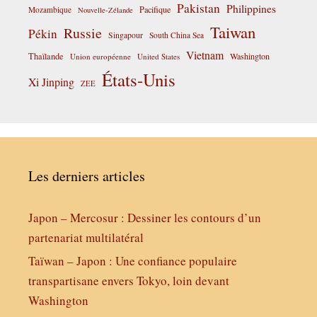
Pakistan
Philippines
Pacifique
Mozambique
Nouvelle-Zélande
Taiwan
Russie
Pékin
Singapour
South China Sea
Vietnam
Thaïlande
Washington
Union européenne
United States
États-Unis
Xi Jinping
ZEE
Les derniers articles
Japon – Mercosur : Dessiner les contours d’un
partenariat multilatéral
Taïwan – Japon : Une confiance populaire
transpartisane envers Tokyo, loin devant
Washington