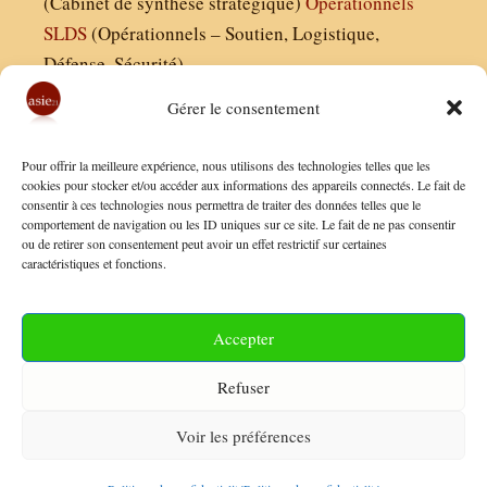
(Cabinet de synthèse stratégique)
Operationnels
SLDS
(Opérationnels – Soutien, Logistique,
Défense, Sécurité)
Gérer le consentement
Asie21.com est édité par :
Pour offrir la meilleure expérience, nous utilisons des technologies telles que les
Finaldées EURL
cookies pour stocker et/ou accéder aux informations des appareils connectés. Le fait de
consentir à ces technologies nous permettra de traiter des données telles que le
Siège social : 13 avenue Boudon, 75016, Paris
comportement de navigation ou les ID uniques sur ce site. Le fait de ne pas consentir
Nous contacter
ou de retirer son consentement peut avoir un effet restrictif sur certaines
caractéristiques et fonctions.
Mentions Légales
Conditions Générales de Vente
Accepter
Politique de Confidentialité
Refuser
FAQ
Voir les préférences
© 2026 Asie21
• Construit avec
GeneratePress