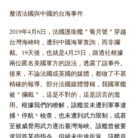
釐清法國與中國的台海事件
2019年4月6日，法國護衞艦＂葡月號＂穿越
台灣海峽時，遭到中國海軍查詢，而非攔
截。19天後，也就是4月25日，路透社根據
兩位匿名美國軍方的說法，透露了該事件。
後來，不論法國或英國的媒體，都做了不甚
精確的報導。部分法國媒體聲稱，我國軍艦
被＂攔截＂，這是不對的，這是語言的濫
用。
根據我們的瞭解，該艦並未遭到軍事逮
捕丶停航丶檢查，也未遭到武力限制，或甚
至被威脅用武力逐出臺灣海峽。該艦曾被要
求回答某些指令，但絕未中途折返。該艦並