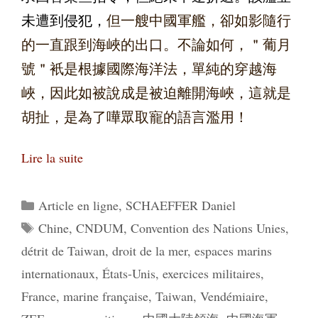
未遭到侵犯，
但一艘中國軍艦，卻如影隨行
的一直跟到海峽的出口。不論如何，＂葡月
號＂衹是根據國際海洋法，單純的穿越海
峽，因此如被說成是被迫離開海峽，這就是
胡扯，是為了嘩眾取寵的語言濫用！
Lire la suite
Catégories
Article en ligne
,
SCHAEFFER Daniel
Étiquettes
Chine
,
CNDUM
,
Convention des Nations Unies
,
détrit de Taiwan
,
droit de la mer
,
espaces marins
internationaux
,
États-Unis
,
exercices militaires
,
France
,
marine française
,
Taiwan
,
Vendémiaire
,