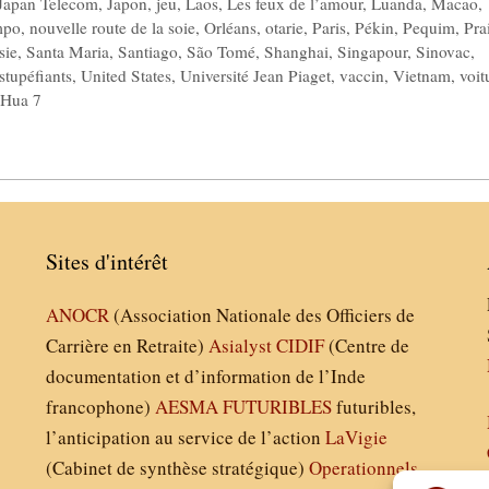
Japan Telecom
,
Japon
,
jeu
,
Laos
,
Les feux de l’amour
,
Luanda
,
Macao
,
mpo
,
nouvelle route de la soie
,
Orléans
,
otarie
,
Paris
,
Pékin
,
Pequim
,
Pra
sie
,
Santa Maria
,
Santiago
,
São Tomé
,
Shanghai
,
Singapour
,
Sinovac
,
 stupéfiants
,
United States
,
Université Jean Piaget
,
vaccin
,
Vietnam
,
voit
 Hua 7
Sites d'intérêt
ANOCR
(Association Nationale des Officiers de
Carrière en Retraite)
Asialyst
CIDIF
(Centre de
documentation et d’information de l’Inde
francophone)
AESMA
FUTURIBLES
futuribles,
l’anticipation au service de l’action
LaVigie
(Cabinet de synthèse stratégique)
Operationnels