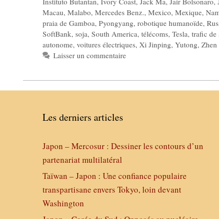
Instituto Butantan
,
Ivory Coast
,
Jack Ma
,
Jair Bolsonaro
,
Macau
,
Malabo
,
Mercedes Benz.
,
Mexico
,
Mexique
,
Na
praia de Gamboa
,
Pyongyang
,
robotique humanoïde
,
Rus
SoftBank
,
soja
,
South America
,
télécoms
,
Tesla
,
trafic de
autonome
,
voitures électriques
,
Xi Jinping
,
Yutong
,
Zhen
Laisser un commentaire
Les derniers articles
Japon – Mercosur : Dessiner les contours d’un
partenariat multilatéral
Taïwan – Japon : Une confiance populaire
transpartisane envers Tokyo, loin devant
Washington