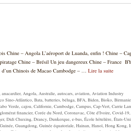
ois Chine – Angola L’aéroport de Luanda, enfin ! Chine – Ca
e piratage Chine – Brésil Un jeu dangereux Chine – France 
ons d’un Chinois de Macao Cambodge – …
Lire la suite
,
anacardier
,
Angola
,
Australie
,
autocars
,
aviation
,
Aviation Industry
co Sino-Atlântico
,
Bata
,
batteries
,
béluga
,
BFA
,
Biden
,
Bioko
,
Birmanie
abo Verde
,
cajou
,
Californie
,
Cambodge
,
Campus
,
Cap-Vert
,
Carrie La
glomérat financier
,
Corée du Nord
,
Coronavac
,
Côte d'Ivoire
,
Covid-19
,
ger
,
Didi Chuxing
,
Drancy
,
Dunkerque
,
e-bus
,
École hôtelière
,
États-Uni
 Guinée
,
Guangdong
,
Guinée équatoriale
,
Hainan
,
Hanoï
,
Hong Kong
,
I