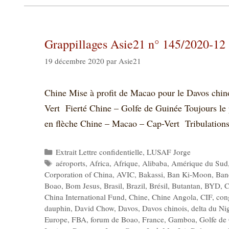
Grappillages Asie21 n° 145/2020-12
19 décembre 2020
par
Asie21
Chine Mise à profit de Macao pour le Davos chin
Vert Fierté Chine – Golfe de Guinée Toujours l
en flèche Chine – Macao – Cap-Vert Tribulati
Catégories
Extrait Lettre confidentielle
,
LUSAF Jorge
Étiquettes
aéroports
,
Africa
,
Afrique
,
Alibaba
,
Amérique du Sud
Corporation of China
,
AVIC
,
Bakassi
,
Ban Ki-Moon
,
Ban
Boao
,
Bom Jesus
,
Brasil
,
Brazil
,
Brésil
,
Butantan
,
BYD
,
C
China International Fund
,
Chine
,
Chine Angola
,
CIF
,
con
dauphin
,
David Chow
,
Davos
,
Davos chinois
,
delta du Ni
Europe
,
FBA
,
forum de Boao
,
France
,
Gamboa
,
Golfe de