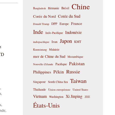
Chine
Birmanie
Brésil
Bangladesh
Corée du Sud
Corée du Nord
France
DPP
Europe
Donald Trump
Inde
Indonésie
Indo-Pacifique
Japon
Iran
KMT
indopacifique
p
Malaisie
Kuomintang
BYD
mer de Chine du Sud
Mozambique
Pakistan
Pacifique
Nouvelle-Zélande
Russie
Pékin
Philippines
Taiwan
Singapour
South China Sea
,
Thaïlande
Union européenne
United States
m
,
Vietnam
Xi Jinping
Washington
ZEE
États-Unis
s
,
nde
,