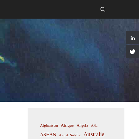
Afrique
Afghanistan
Angola
APL
Australie
ASEAN
Asie du Sud-Est