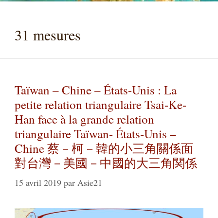
31 mesures
Taïwan – Chine – États-Unis : La
petite relation triangulaire Tsai-Ke-
Han face à la grande relation
triangulaire Taïwan- États-Unis –
Chine 蔡－柯－韓的小三角關係面
對台灣－美國－中國的大三角関係
15 avril 2019
par
Asie21