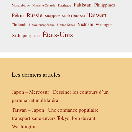
Pakistan
Philippines
Pacifique
Mozambique
Nouvelle-Zélande
Taiwan
Russie
Pékin
Singapour
South China Sea
Vietnam
Thaïlande
Washington
Union européenne
United States
États-Unis
Xi Jinping
ZEE
Les derniers articles
Japon – Mercosur : Dessiner les contours d’un
partenariat multilatéral
Taïwan – Japon : Une confiance populaire
transpartisane envers Tokyo, loin devant
Washington