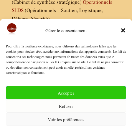
(Cabinet de synthèse stratégique)
Operationnels
SLDS
(Opérationnels – Soutien, Logistique,
Défense, Sécurité)
Gérer le consentement
Asie21.com est édité par :
Pour offrir la meilleure expérience, nous utilisons des technologies telles que les
Finaldées EURL
cookies pour stocker et/ou accéder aux informations des appareils connectés. Le fait de
consentir à ces technologies nous permettra de traiter des données telles que le
Siège social : 13 avenue Boudon, 75016, Paris
comportement de navigation ou les ID uniques sur ce site. Le fait de ne pas consentir
Nous contacter
ou de retirer son consentement peut avoir un effet restrictif sur certaines
caractéristiques et fonctions.
Mentions Légales
Conditions Générales de Vente
Accepter
Politique de Confidentialité
Refuser
FAQ
Voir les préférences