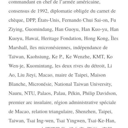
commandant en chef de l’armée américaine
,
consensus de 1992
,
diplomatie obligée du carnet de
chèque
,
DPP
,
États-Unis
,
Fernando Chui Sai-on
,
Fu
Ziying
,
Guomindang
,
Han Guoyu
,
Han Kuo-yu
,
Han
Kuoyu
,
Hawaï
,
Heritage Fondation
,
Hong Kong
,
Îles
Marshall
,
îles micronésiennes
,
indépendance de
Taïwan
,
Kaohsiung
,
Ke P.
,
Ke Wenzhe
,
KMT
,
Ko
Wen-je
,
Kuomintang
,
les deux rives du détroit
,
Li
Ao
,
Liu Jieyi
,
Macao
,
maire de Taipei
,
Maison
Blanche
,
Micronésie
,
National Taiwan University
,
Nauru
,
NTU
,
Palaos
,
Palau
,
Pékin
,
Philip Davidson
,
premier arc insulaire
,
région administrative spéciale
de Macao
,
relation triangulaire
,
Shenzhen
,
Taipei
,
Taiwan
,
Tsai Ing-wen
,
Tsai Yingwen
,
Tsai-Ke-Han
,