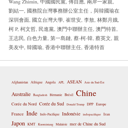
Wang Zhimin
,
中國國民黨
,
傅自應
,
兩岸一家親
,
劉結一
,
國務院台灣事務辦公室主任，與韓國瑜在
深圳會面
,
國立台灣大學
,
崔世安
,
李敖
,
林鄭月娥
,
柯 P
,
柯文哲
,
民進黨
,
澳門中聯辦主任
,
澳門特首
,
王志民
,
白色力量
,
第一島鏈
,
蔡-柯-韓
,
蔡英文
,
親
美友中
,
韓國瑜
,
香港中聯辦主任
,
香港特首
ASEAN
Afrique
Afghanistan
Angola
APL
Asie du Sud-Est
Chine
Australie
Birmanie
Brésil
Bangladesh
Corée du Sud
Corée du Nord
DPP
Europe
Donald Trump
Inde
Indonésie
France
Iran
Indo-Pacifique
indopacifique
Japon
mer de Chine du Sud
KMT
Malaisie
Kuomintang