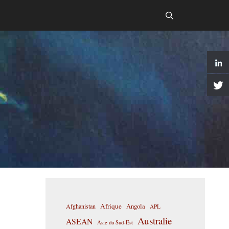
Afrique
Afghanistan
Angola
APL
Australie
ASEAN
Asie du Sud-Est