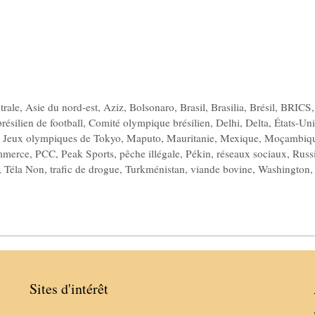
trale
,
Asie du nord-est
,
Aziz
,
Bolsonaro
,
Brasil
,
Brasilia
,
Brésil
,
BRICS
,
résilien de football
,
Comité olympique brésilien
,
Delhi
,
Delta
,
États-Uni
,
Jeux olympiques de Tokyo
,
Maputo
,
Mauritanie
,
Mexique
,
Moçambiq
mmerce
,
PCC
,
Peak Sports
,
pêche illégale
,
Pékin
,
réseaux sociaux
,
Russ
,
Téla Non
,
trafic de drogue
,
Turkménistan
,
viande bovine
,
Washington
Sites d'intérêt