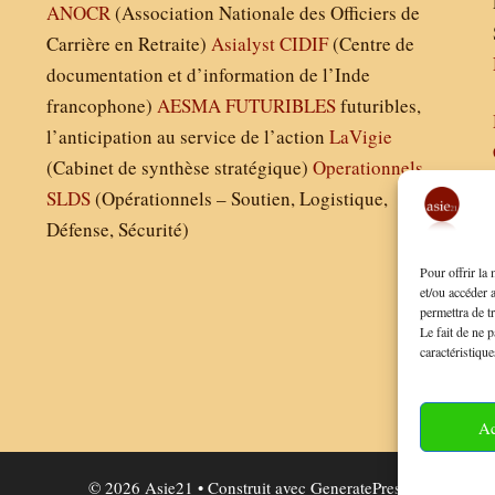
ANOCR
(Association Nationale des Officiers de
Carrière en Retraite)
Asialyst
CIDIF
(Centre de
documentation et d’information de l’Inde
francophone)
AESMA
FUTURIBLES
futuribles,
l’anticipation au service de l’action
LaVigie
(Cabinet de synthèse stratégique)
Operationnels
SLDS
(Opérationnels – Soutien, Logistique,
Défense, Sécurité)
Pour offrir la
et/ou accéder 
permettra de t
Le fait de ne p
caractéristique
Ac
© 2026 Asie21
• Construit avec
GeneratePress