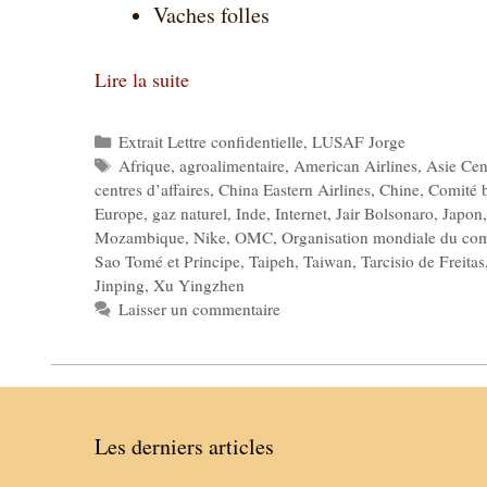
Vaches folles
Lire la suite
Catégories
Extrait Lettre confidentielle
,
LUSAF Jorge
Étiquettes
Afrique
,
agroalimentaire
,
American Airlines
,
Asie Cen
centres d’affaires
,
China Eastern Airlines
,
Chine
,
Comité b
Europe
,
gaz naturel
,
Inde
,
Internet
,
Jair Bolsonaro
,
Japon
Mozambique
,
Nike
,
OMC
,
Organisation mondiale du co
Sao Tomé et Principe
,
Taipeh
,
Taiwan
,
Tarcisio de Freitas
Jinping
,
Xu Yingzhen
Laisser un commentaire
Les derniers articles