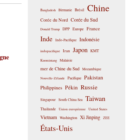
Chine
Birmanie
Brésil
Bangladesh
Corée du Sud
Corée du Nord
France
DPP
Europe
Donald Trump
Inde
Indonésie
Indo-Pacifique
Japon
Iran
KMT
indopacifique
igne
Malaisie
Kuomintang
mer de Chine du Sud
Mozambique
Pakistan
Pacifique
Nouvelle-Zélande
Russie
Pékin
Philippines
Taiwan
Singapour
South China Sea
Thaïlande
Union européenne
United States
Vietnam
Xi Jinping
Washington
ZEE
États-Unis