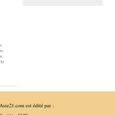
s
,
ue
,
ie
,
,
Xi
Asie21.com est édité par :