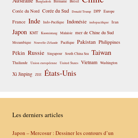
Australie
Birmanie
Brésil
Bangladesh
Corée du Sud
Corée du Nord
DPP
Europe
Donald Trump
Inde
Indonésie
France
Iran
Indo-Pacifique
indopacifique
Japon
mer de Chine du Sud
KMT
Malaisie
Kuomintang
Pakistan
Philippines
Pacifique
Mozambique
Nouvelle-Zélande
Taiwan
Russie
Pékin
Singapour
South China Sea
Vietnam
Thaïlande
Washington
Union européenne
United States
États-Unis
Xi Jinping
ZEE
Les derniers articles
Japon – Mercosur : Dessiner les contours d’un