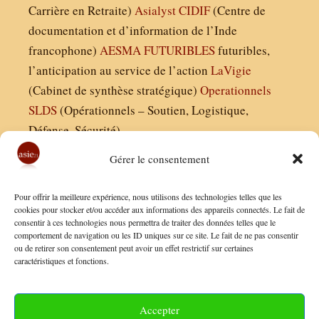
Carrière en Retraite)
Asialyst
CIDIF
(Centre de
documentation et d’information de l’Inde
francophone)
AESMA
FUTURIBLES
futuribles,
l’anticipation au service de l’action
LaVigie
(Cabinet de synthèse stratégique)
Operationnels
SLDS
(Opérationnels – Soutien, Logistique,
Défense, Sécurité)
Gérer le consentement
Asie21.com est édité par :
Pour offrir la meilleure expérience, nous utilisons des technologies telles que les
Finaldées EURL
cookies pour stocker et/ou accéder aux informations des appareils connectés. Le fait de
consentir à ces technologies nous permettra de traiter des données telles que le
Siège social : 13 avenue Boudon, 75016, Paris
comportement de navigation ou les ID uniques sur ce site. Le fait de ne pas consentir
Nous contacter
ou de retirer son consentement peut avoir un effet restrictif sur certaines
caractéristiques et fonctions.
Mentions Légales
Conditions Générales de Vente
Accepter