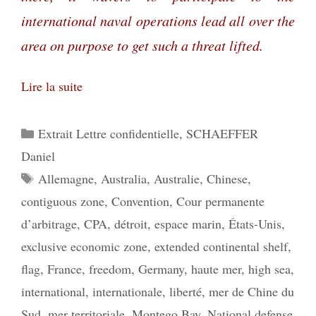
international naval operations lead all over the
area on purpose to get such a threat lifted.
Lire la suite
Catégories
Extrait Lettre confidentielle
,
SCHAEFFER
Daniel
Étiquettes
Allemagne
,
Australia
,
Australie
,
Chinese
,
contiguous zone
,
Convention
,
Cour permanente
d’arbitrage
,
CPA
,
détroit
,
espace marin
,
États-Unis
,
exclusive economic zone
,
extended continental shelf
,
flag
,
France
,
freedom
,
Germany
,
haute mer
,
high sea
,
international
,
internationale
,
liberté
,
mer de Chine du
Sud
,
mer territoriale
,
Montego Bay
,
National defense