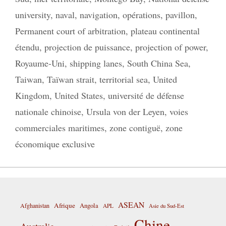
university
,
naval
,
navigation
,
opérations
,
pavillon
,
Permanent court of arbitration
,
plateau continental
étendu
,
projection de puissance
,
projection of power
,
Royaume-Uni
,
shipping lanes
,
South China Sea
,
Taiwan
,
Taïwan strait
,
territorial sea
,
United
Kingdom
,
United States
,
université de défense
nationale chinoise
,
Ursula von der Leyen
,
voies
commerciales maritimes
,
zone contiguë
,
zone
économique exclusive
ASEAN
Afrique
Afghanistan
Angola
APL
Asie du Sud-Est
Chine