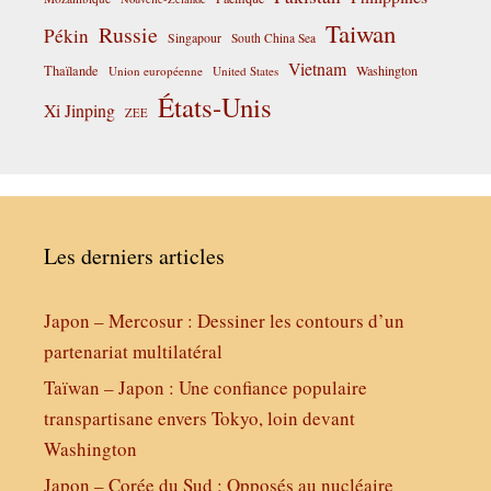
Taiwan
Russie
Pékin
Singapour
South China Sea
Vietnam
Thaïlande
Washington
Union européenne
United States
États-Unis
Xi Jinping
ZEE
Les derniers articles
Japon – Mercosur : Dessiner les contours d’un
partenariat multilatéral
Taïwan – Japon : Une confiance populaire
transpartisane envers Tokyo, loin devant
Washington
Japon – Corée du Sud : Opposés au nucléaire