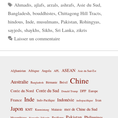
Étiquettes
Ahmadis
,
ajlafs
,
arzals
,
ashrafs
,
Asie du Sud
,
Bangladesh
,
bouddhistes
,
Chittagong Hill Tracts
,
hindous
,
Inde
,
musulmans
,
Pakistan
,
Rohingyas
,
sayjeds
,
shaykhs
,
Sikhs
,
Sri Lanka
,
zikris
Laisser un commentaire
ASEAN
Afrique
Afghanistan
Angola
APL
Asie du Sud-Est
Chine
Australie
Birmanie
Brésil
Bangladesh
Corée du Sud
Corée du Nord
DPP
Europe
Donald Trump
Inde
Indonésie
France
Iran
Indo-Pacifique
indopacifique
Japon
mer de Chine du Sud
KMT
Malaisie
Kuomintang
Pakistan
Philippines
Pacifique
Mozambique
Nouvelle-Zélande