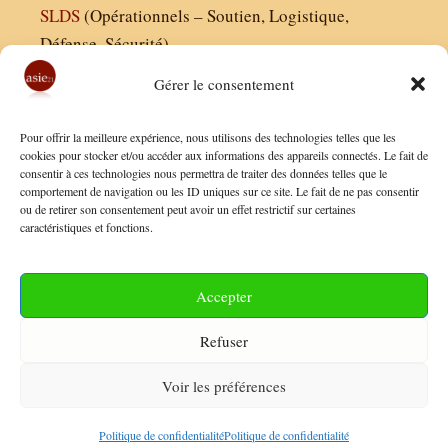
SLDS
(Opérationnels – Soutien, Logistique,
Défense, Sécurité)
Gérer le consentement
Asie21.com est édité par :
Pour offrir la meilleure expérience, nous utilisons des technologies telles que les
Finaldées EURL
cookies pour stocker et/ou accéder aux informations des appareils connectés. Le fait de
consentir à ces technologies nous permettra de traiter des données telles que le
Siège social : 13 avenue Boudon, 75016, Paris
comportement de navigation ou les ID uniques sur ce site. Le fait de ne pas consentir
Nous contacter
ou de retirer son consentement peut avoir un effet restrictif sur certaines
caractéristiques et fonctions.
Mentions Légales
Conditions Générales de Vente
Accepter
Politique de Confidentialité
Refuser
FAQ
Voir les préférences
© 2026 Asie21
• Construit avec
GeneratePress
Politique de confidentialité
Politique de confidentialité