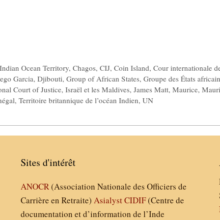
 Indian Ocean Territory
,
Chagos
,
CIJ
,
Coin Island
,
Cour internationale d
ego Garcia
,
Djibouti
,
Group of African States
,
Groupe des États africai
onal Court of Justice
,
Israël et les Maldives
,
James Matt
,
Maurice
,
Mauri
négal
,
Territoire britannique de l’océan Indien
,
UN
Sites d'intérêt
ANOCR
(Association Nationale des Officiers de
Carrière en Retraite)
Asialyst
CIDIF
(Centre de
documentation et d’information de l’Inde