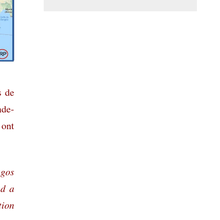
s de
nde-
 ont
agos
ed a
tion