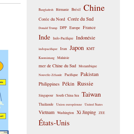
Chine
Birmanie
Brésil
Bangladesh
Corée du Sud
Corée du Nord
France
DPP
Europe
Donald Trump
Inde
Indonésie
Indo-Pacifique
Japon
Iran
KMT
indopacifique
Malaisie
Kuomintang
mer de Chine du Sud
Mozambique
Pakistan
Pacifique
Nouvelle-Zélande
Russie
Pékin
Philippines
Taiwan
Singapour
South China Sea
Thaïlande
Union européenne
United States
Vietnam
Xi Jinping
Washington
ZEE
États-Unis