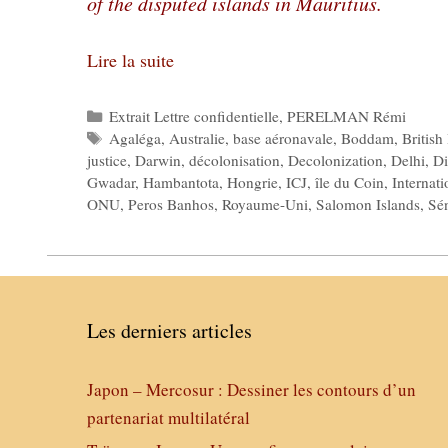
of the disputed islands in Mauritius.
Lire la suite
Catégories
Extrait Lettre confidentielle
,
PERELMAN Rémi
Étiquettes
Agaléga
,
Australie
,
base aéronavale
,
Boddam
,
British
justice
,
Darwin
,
décolonisation
,
Decolonization
,
Delhi
,
Di
Gwadar
,
Hambantota
,
Hongrie
,
ICJ
,
île du Coin
,
Internati
ONU
,
Peros Banhos
,
Royaume-Uni
,
Salomon Islands
,
Sé
Les derniers articles
Japon – Mercosur : Dessiner les contours d’un
partenariat multilatéral