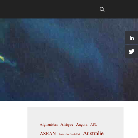
Afrique
Afghanistan
Angola
APL
Australie
ASEAN
Asie du Sud-Est