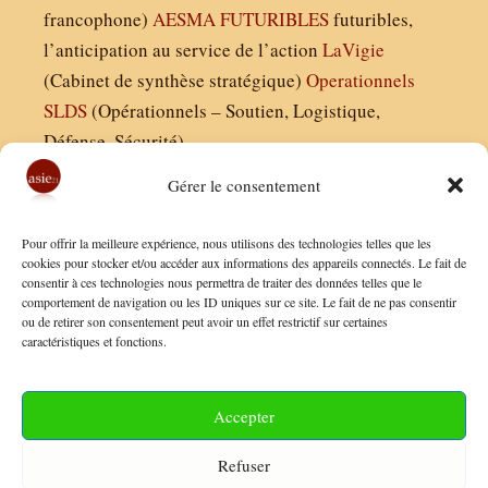
francophone)
AESMA
FUTURIBLES
futuribles,
l’anticipation au service de l’action
LaVigie
(Cabinet de synthèse stratégique)
Operationnels
SLDS
(Opérationnels – Soutien, Logistique,
Défense, Sécurité)
Gérer le consentement
Asie21.com est édité par :
Pour offrir la meilleure expérience, nous utilisons des technologies telles que les
Finaldées EURL
cookies pour stocker et/ou accéder aux informations des appareils connectés. Le fait de
consentir à ces technologies nous permettra de traiter des données telles que le
Siège social : 13 avenue Boudon, 75016, Paris
comportement de navigation ou les ID uniques sur ce site. Le fait de ne pas consentir
Nous contacter
ou de retirer son consentement peut avoir un effet restrictif sur certaines
caractéristiques et fonctions.
Mentions Légales
Conditions Générales de Vente
Accepter
Politique de Confidentialité
Refuser
FAQ