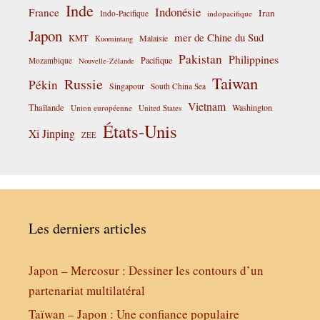
Inde
Indonésie
France
Iran
Indo-Pacifique
indopacifique
Japon
mer de Chine du Sud
KMT
Malaisie
Kuomintang
Pakistan
Philippines
Pacifique
Mozambique
Nouvelle-Zélande
Taiwan
Russie
Pékin
Singapour
South China Sea
Vietnam
Thaïlande
Washington
Union européenne
United States
États-Unis
Xi Jinping
ZEE
Les derniers articles
Japon – Mercosur : Dessiner les contours d’un
partenariat multilatéral
Taïwan – Japon : Une confiance populaire