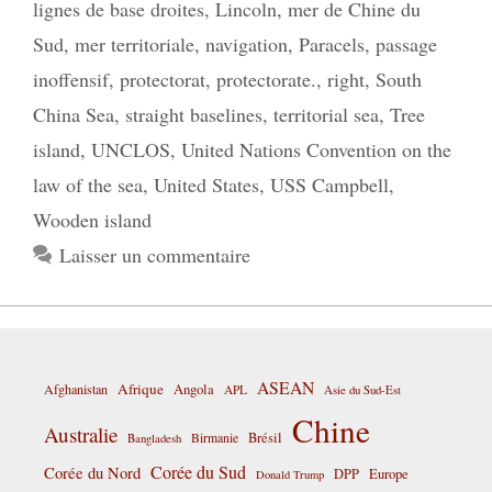
lignes de base droites
,
Lincoln
,
mer de Chine du
Sud
,
mer territoriale
,
navigation
,
Paracels
,
passage
inoffensif
,
protectorat
,
protectorate.
,
right
,
South
China Sea
,
straight baselines
,
territorial sea
,
Tree
island
,
UNCLOS
,
United Nations Convention on the
law of the sea
,
United States
,
USS Campbell
,
Wooden island
Laisser un commentaire
ASEAN
Afrique
Afghanistan
Angola
APL
Asie du Sud-Est
Chine
Australie
Birmanie
Brésil
Bangladesh
Corée du Sud
Corée du Nord
DPP
Europe
Donald Trump