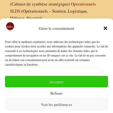
(Cabinet de synthèse stratégique)
Operationnels
SLDS
(Opérationnels – Soutien, Logistique,
Défense, Sécurité)
Gérer le consentement
Asie21.com est édité par :
Pour offrir la meilleure expérience, nous utilisons des technologies telles que les
Finaldées EURL
cookies pour stocker et/ou accéder aux informations des appareils connectés. Le fait de
consentir à ces technologies nous permettra de traiter des données telles que le
Siège social : 13 avenue Boudon, 75016, Paris
comportement de navigation ou les ID uniques sur ce site. Le fait de ne pas consentir
Nous contacter
ou de retirer son consentement peut avoir un effet restrictif sur certaines
caractéristiques et fonctions.
Mentions Légales
Conditions Générales de Vente
Accepter
Politique de Confidentialité
Refuser
FAQ
Voir les préférences