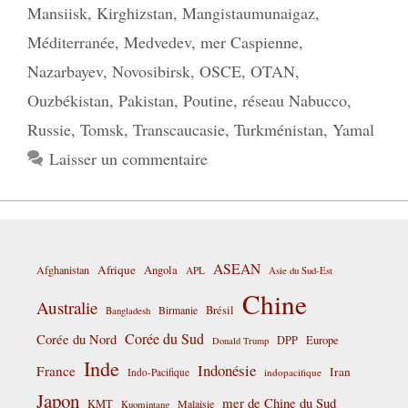
Mansiisk
,
Kirghizstan
,
Mangistaumunaigaz
,
Méditerranée
,
Medvedev
,
mer Caspienne
,
Nazarbayev
,
Novosibirsk
,
OSCE
,
OTAN
,
Ouzbékistan
,
Pakistan
,
Poutine
,
réseau Nabucco
,
Russie
,
Tomsk
,
Transcaucasie
,
Turkménistan
,
Yamal
Laisser un commentaire
ASEAN
Afrique
Afghanistan
Angola
APL
Asie du Sud-Est
Chine
Australie
Birmanie
Brésil
Bangladesh
Corée du Sud
Corée du Nord
DPP
Europe
Donald Trump
Inde
Indonésie
France
Iran
Indo-Pacifique
indopacifique
Japon
mer de Chine du Sud
KMT
Malaisie
Kuomintang