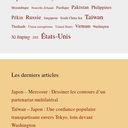
Pakistan
Philippines
Pacifique
Mozambique
Nouvelle-Zélande
Taiwan
Russie
Pékin
Singapour
South China Sea
Vietnam
Thaïlande
Washington
Union européenne
United States
États-Unis
Xi Jinping
ZEE
Les derniers articles
Japon – Mercosur : Dessiner les contours d’un
partenariat multilatéral
Taïwan – Japon : Une confiance populaire
transpartisane envers Tokyo, loin devant
Washington