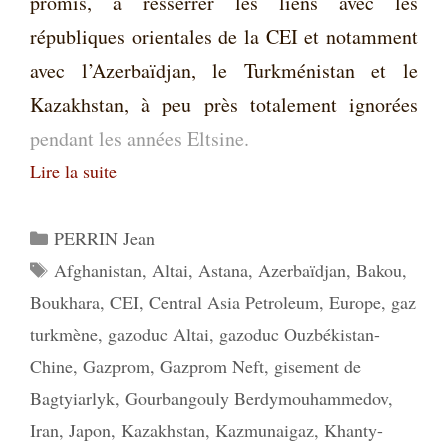
promis, à resserrer les liens avec les
républiques orientales de la CEI et notamment
avec l’Azerbaïdjan, le Turkménistan et le
Kazakhstan, à peu près totalement ignorées
pendant les années Eltsine.
Lire la suite
Catégories
PERRIN Jean
Étiquettes
Afghanistan
,
Altai
,
Astana
,
Azerbaïdjan
,
Bakou
,
Boukhara
,
CEI
,
Central Asia Petroleum
,
Europe
,
gaz
turkmène
,
gazoduc Altai
,
gazoduc Ouzbékistan-
Chine
,
Gazprom
,
Gazprom Neft
,
gisement de
Bagtyiarlyk
,
Gourbangouly Berdymouhammedov
,
Iran
,
Japon
,
Kazakhstan
,
Kazmunaigaz
,
Khanty-