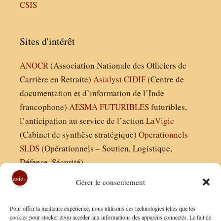
CSIS
Sites d'intérêt
ANOCR
(Association Nationale des Officiers de
Carrière en Retraite)
Asialyst
CIDIF
(Centre de
documentation et d’information de l’Inde
francophone)
AESMA
FUTURIBLES
futuribles,
l’anticipation au service de l’action
LaVigie
(Cabinet de synthèse stratégique)
Operationnels
SLDS
(Opérationnels – Soutien, Logistique,
Défense, Sécurité)
Gérer le consentement
Asie21.com est édité par :
Pour offrir la meilleure expérience, nous utilisons des technologies telles que les
Finaldées EURL
cookies pour stocker et/ou accéder aux informations des appareils connectés. Le fait de