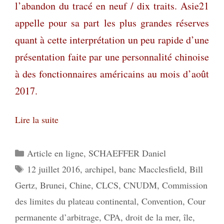
l’abandon du tracé en neuf / dix traits. Asie21
appelle pour sa part les plus grandes réserves
quant à cette interprétation un peu rapide d’une
présentation faite par une personnalité chinoise
à des fonctionnaires américains au mois d’août
2017.
Lire la suite
Catégories
Article en ligne
,
SCHAEFFER Daniel
Étiquettes
12 juillet 2016
,
archipel
,
banc Macclesfield
,
Bill
Gertz
,
Brunei
,
Chine
,
CLCS
,
CNUDM
,
Commission
des limites du plateau continental
,
Convention
,
Cour
permanente d’arbitrage
,
CPA
,
droit de la mer
,
île
,