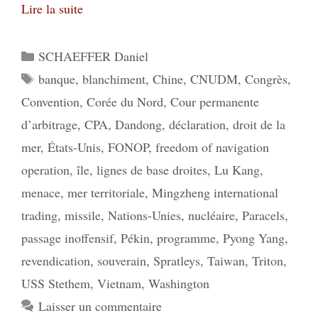
Lire la suite
Catégories
SCHAEFFER Daniel
Étiquettes
banque
,
blanchiment
,
Chine
,
CNUDM
,
Congrès
,
Convention
,
Corée du Nord
,
Cour permanente
d’arbitrage
,
CPA
,
Dandong
,
déclaration
,
droit de la
mer
,
États-Unis
,
FONOP
,
freedom of navigation
operation
,
île
,
lignes de base droites
,
Lu Kang
,
menace
,
mer territoriale
,
Mingzheng international
trading
,
missile
,
Nations-Unies
,
nucléaire
,
Paracels
,
passage inoffensif
,
Pékin
,
programme
,
Pyong Yang
,
revendication
,
souverain
,
Spratleys
,
Taiwan
,
Triton
,
USS Stethem
,
Vietnam
,
Washington
Laisser un commentaire