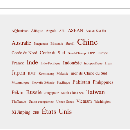
ASEAN
Afrique
Afghanistan
Angola
APL
Asie du Sud-Est
Chine
Australie
Birmanie
Brésil
Bangladesh
Corée du Sud
Corée du Nord
DPP
Europe
Donald Trump
Inde
Indonésie
France
Iran
Indo-Pacifique
indopacifique
Japon
mer de Chine du Sud
KMT
Malaisie
Kuomintang
Pakistan
Philippines
Pacifique
Mozambique
Nouvelle-Zélande
Taiwan
Russie
Pékin
Singapour
South China Sea
Vietnam
Thaïlande
Washington
Union européenne
United States
États-Unis
Xi Jinping
ZEE