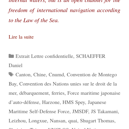
freedom of international navigation according
to the Law of the Sea.
Lire la suite
Catégories
Extrait Lettre confidentielle
,
SCHAEFFER
Daniel
Étiquettes
Canton
,
Chine
,
Cnumd
,
Convention de Montego
Bay
,
Convention des Nations unies sur le droit de la
mer
,
débarquement
,
ferries
,
Force maritime japonaise
d’auto-défense
,
Harzone
,
HMS Spey
,
Japanese
Maritime Self-Defense Force
,
JMSDF
,
JS Takamani
,
Leizhou
,
Longxue
,
Nansan
,
quai
,
Shugart Thomas
,