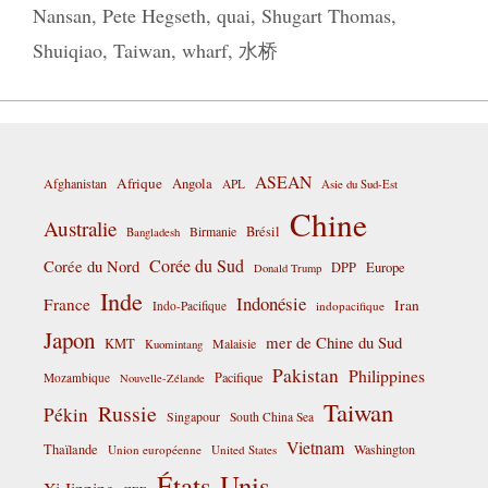
Nansan
,
Pete Hegseth
,
quai
,
Shugart Thomas
,
Shuiqiao
,
Taiwan
,
wharf
,
水桥
ASEAN
Afrique
Afghanistan
Angola
APL
Asie du Sud-Est
Chine
Australie
Birmanie
Brésil
Bangladesh
Corée du Sud
Corée du Nord
DPP
Europe
Donald Trump
Inde
Indonésie
France
Iran
Indo-Pacifique
indopacifique
Japon
mer de Chine du Sud
KMT
Malaisie
Kuomintang
Pakistan
Philippines
Pacifique
Mozambique
Nouvelle-Zélande
Taiwan
Russie
Pékin
Singapour
South China Sea
Vietnam
Thaïlande
Washington
Union européenne
United States
États-Unis