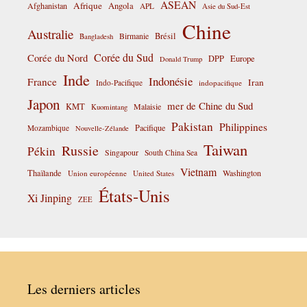
ASEAN
Afrique
Afghanistan
Angola
APL
Asie du Sud-Est
Chine
Australie
Birmanie
Brésil
Bangladesh
Corée du Sud
Corée du Nord
DPP
Europe
Donald Trump
Inde
Indonésie
France
Iran
Indo-Pacifique
indopacifique
Japon
mer de Chine du Sud
KMT
Malaisie
Kuomintang
Pakistan
Philippines
Pacifique
Mozambique
Nouvelle-Zélande
Taiwan
Russie
Pékin
Singapour
South China Sea
Vietnam
Thaïlande
Washington
Union européenne
United States
États-Unis
Xi Jinping
ZEE
Les derniers articles