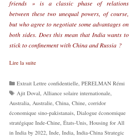
friends » is a classic phase of relations
between these two unequal powers, of course,
but who agree to negotiate some advantages on
both sides. Does this mean that India wants to
stick to confinement with China and Russia ?
Lire la suite
Catégories
Extrait Lettre confidentielle
,
PERELMAN Rémi
Étiquettes
Ajit Doval
,
Alliance solaire internationale
,
Australia
,
Australie
,
China
,
Chine
,
corridor
économique sino-pakistanais
,
Dialogue économique
stratégique Inde-Chine
,
États-Unis
,
Housing for All
in India by 2022
,
Inde
,
India
,
India-China Strategic