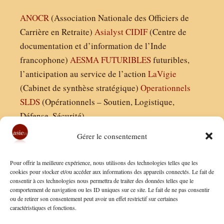
ANOCR
(Association Nationale des Officiers de
Carrière en Retraite)
Asialyst
CIDIF
(Centre de
documentation et d’information de l’Inde
francophone)
AESMA
FUTURIBLES
futuribles,
l’anticipation au service de l’action
LaVigie
(Cabinet de synthèse stratégique)
Operationnels
SLDS
(Opérationnels – Soutien, Logistique,
Défense, Sécurité)
Gérer le consentement
Asie21.com est édité par :
Pour offrir la meilleure expérience, nous utilisons des technologies telles que les
Finaldées EURL
cookies pour stocker et/ou accéder aux informations des appareils connectés. Le fait de
consentir à ces technologies nous permettra de traiter des données telles que le
Siège social : 13 avenue Boudon, 75016, Paris
comportement de navigation ou les ID uniques sur ce site. Le fait de ne pas consentir
Nous contacter
ou de retirer son consentement peut avoir un effet restrictif sur certaines
caractéristiques et fonctions.
Mentions Légales