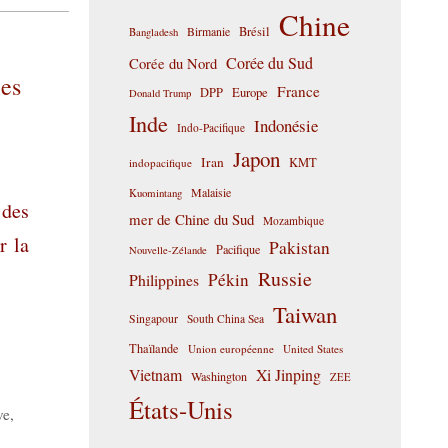
Chine
Birmanie
Brésil
Bangladesh
Corée du Sud
Corée du Nord
les
France
DPP
Europe
Donald Trump
Inde
Indonésie
Indo-Pacifique
Japon
Iran
KMT
indopacifique
Malaisie
Kuomintang
 des
mer de Chine du Sud
Mozambique
r la
Pakistan
Pacifique
Nouvelle-Zélande
Russie
Pékin
Philippines
Taiwan
Singapour
South China Sea
Thaïlande
Union européenne
United States
Vietnam
Xi Jinping
Washington
ZEE
États-Unis
ve
,