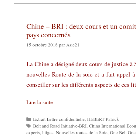
Chine – BRI : deux cours et un comité 
pays concernés
15 octobre 2018
par
Asie21
La Chine a désigné deux cours de justice à S
nouvelles Route de la soie et a fait appel à
conseiller sur les différents aspects de ces li
Lire la suite
Catégories
Extrait Lettre confidentielle
,
HEBERT Patrick
Étiquettes
Belt and Road Initiative-BRI
,
China International Eco
experts
,
litiges
,
Nouvelles routes de la Soie
,
One Belt On