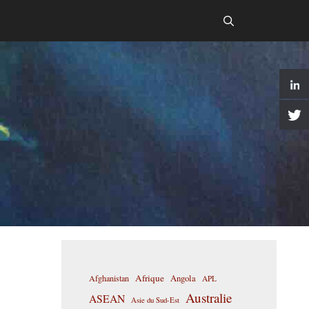
Afrique
Afghanistan
Angola
APL
Australie
ASEAN
Asie du Sud-Est