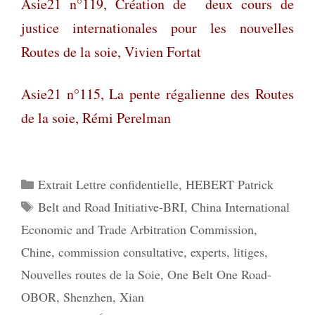
Asie21 n°119,
Création de deux cours de
justice internationales pour les nouvelles
Routes de la soie
,
Vivien Fortat
Asie21 n°115,
La pente régalienne des Routes
de la soie
,
Rémi Perelman
Catégories
Extrait Lettre confidentielle
,
HEBERT Patrick
Étiquettes
Belt and Road Initiative-BRI
,
China International
Economic and Trade Arbitration Commission
,
Chine
,
commission consultative
,
experts
,
litiges
,
Nouvelles routes de la Soie
,
One Belt One Road-
OBOR
,
Shenzhen
,
Xian