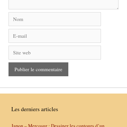
Nom
E-
mail
Site
web
Les derniers articles
Japon – Mercosur : Dessiner les contours d’un