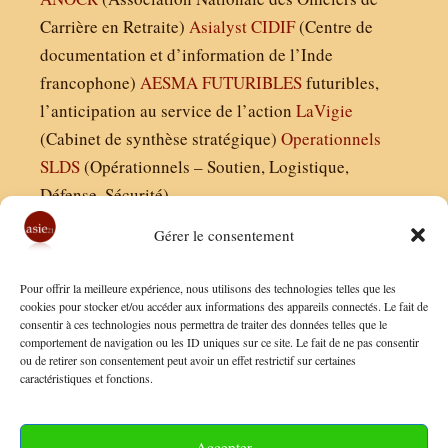
Carrière en Retraite)
Asialyst
CIDIF
(Centre de
documentation et d’information de l’Inde
francophone)
AESMA
FUTURIBLES
futuribles,
l’anticipation au service de l’action
LaVigie
(Cabinet de synthèse stratégique)
Operationnels
SLDS
(Opérationnels – Soutien, Logistique,
Défense, Sécurité)
Gérer le consentement
Asie21.com est édité par :
Pour offrir la meilleure expérience, nous utilisons des technologies telles que les
Finaldées EURL
cookies pour stocker et/ou accéder aux informations des appareils connectés. Le fait de
consentir à ces technologies nous permettra de traiter des données telles que le
Siège social : 13 avenue Boudon, 75016, Paris
comportement de navigation ou les ID uniques sur ce site. Le fait de ne pas consentir
Nous contacter
ou de retirer son consentement peut avoir un effet restrictif sur certaines
caractéristiques et fonctions.
Mentions Légales
Conditions Générales de Vente
Accepter