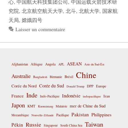
心
,
中国航天科技集团公司
,
中国运载火箭技术研
究院
,
北京航空航天大学
,
北斗
,
北航大学
,
国家航
天局
,
嫦娥四号
Laisser un commentaire
ASEAN
Afrique
Afghanistan
Angola
APL
Asie du Sud-Est
Chine
Australie
Birmanie
Brésil
Bangladesh
Corée du Sud
Corée du Nord
DPP
Europe
Donald Trump
Inde
Indonésie
France
Iran
Indo-Pacifique
indopacifique
Japon
mer de Chine du Sud
KMT
Malaisie
Kuomintang
Pakistan
Philippines
Pacifique
Mozambique
Nouvelle-Zélande
Taiwan
Russie
Pékin
Singapour
South China Sea