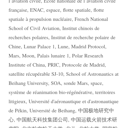
l’aviation civile
,
École nationale de l’aviation civile
française
,
ENAC
,
espace
,
flotte spatiale
,
flotte
spatiale à propulsion nucléaire
,
French National
School of Civil Aviation
,
Institut chinois de
recherches polaires
,
Institut de recherche polaire de
Chine
,
Lunar Palace 1
,
Lune
,
Madrid Protocol
,
Mars
,
Moon
,
Palais lunaire 1
,
Polar Research
Institute of China
,
PRIC
,
Protocole de Madrid
,
satellite récupérable SJ-10
,
School of Astronautics at
Beihang University
,
SOA
,
sonde Mars
,
space
,
système de réanimation bio-régénérative
,
territoires
litigieux
,
Université d'aéronautique et d'astronautique
de Pékin
,
Université de Beihang
,
中国极地研究中
心
,
中国航天科技集团公司
,
中国运载火箭技术研