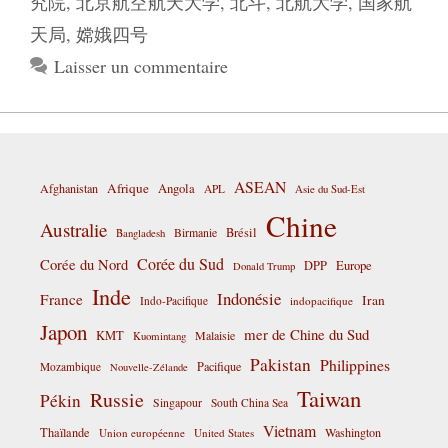
究院
,
北京航空航天大学
,
北斗
,
北航大学
,
国家航
天局
,
嫦娥四号
Laisser un commentaire
ASEAN
Afrique
Afghanistan
Angola
APL
Asie du Sud-Est
Chine
Australie
Birmanie
Brésil
Bangladesh
Corée du Sud
Corée du Nord
DPP
Europe
Donald Trump
Inde
Indonésie
France
Iran
Indo-Pacifique
indopacifique
Japon
mer de Chine du Sud
KMT
Malaisie
Kuomintang
Pakistan
Philippines
Pacifique
Mozambique
Nouvelle-Zélande
Taiwan
Russie
Pékin
Singapour
South China Sea
Vietnam
Thaïlande
Washington
Union européenne
United States