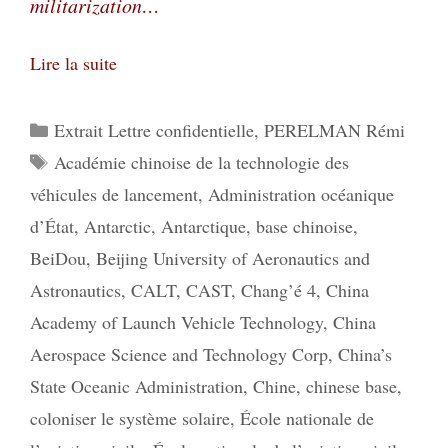
militarization…
Lire la suite
Catégories
Extrait Lettre confidentielle
,
PERELMAN Rémi
Étiquettes
Académie chinoise de la technologie des
véhicules de lancement
,
Administration océanique
d’État
,
Antarctic
,
Antarctique
,
base chinoise
,
BeiDou
,
Beijing University of Aeronautics and
Astronautics
,
CALT
,
CAST
,
Chang’é 4
,
China
Academy of Launch Vehicle Technology
,
China
Aerospace Science and Technology Corp
,
China’s
State Oceanic Administration
,
Chine
,
chinese base
,
coloniser le système solaire
,
École nationale de